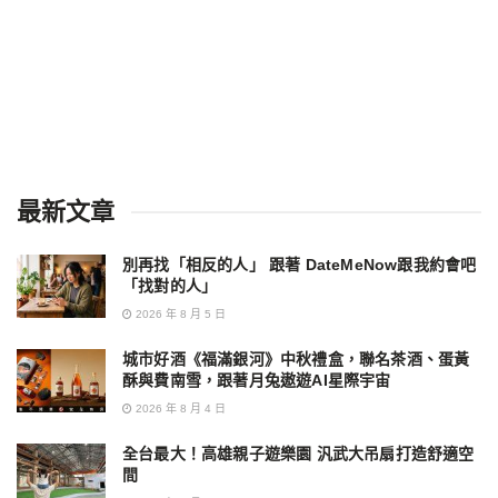
最新文章
別再找「相反的人」 跟著 DateMeNow跟我約會吧
「找對的人」
2026 年 8 月 5 日
城市好酒《福滿銀河》中秋禮盒，聯名茶酒、蛋黃
酥與費南雪，跟著月兔遨遊AI星際宇宙
2026 年 8 月 4 日
全台最大！高雄親子遊樂園 汎武大吊扇打造舒適空
間