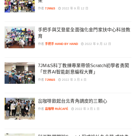
來
作者
7JM&S
2022 年 9 月 12 日
手把手與艾登星全面強化金門家扶中心科技教
育
作者
手把手 HAND BY HAND
2022 年 9 月 12 日
7JM&S科丁教練專業帶領Scratch初學者勇闖
「世界AI智能創意編程大賽」
作者
7JM&S
2022 年 3 月 4 日
惢咖啡飲起台北青角調皮的三顆心
作者
惢咖啡 RUÌCAFÉ
2022 年 3 月 1 日