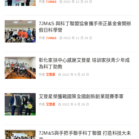
作者
7JM&S
2022 年 12 月 26 日
7JM&S 與科丁聯盟協會攜手崇正基金會開辦
假日科學營
作者
7JM&S
2022 年 11 月 28 日
彰化家扶中心感謝艾登星 培訓家扶青少年成
為科丁助教
作者
艾登星
2022 年 9 月 29 日
艾登星榮獲戰國策全國創新創業競賽季軍
作者
艾登星
2022 年 9 月 29 日
7JM&S與手把手聯手科丁聯盟 打造科技大未