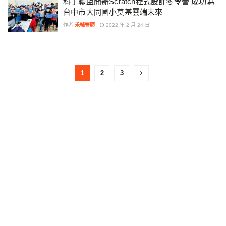
科丁聯盟開辦Scratch程式設計冬令營 成功為
台中市大同國小奠基雲端未來
作者
禾輔管顧
2022 年 2 月 24 日
1
2
3