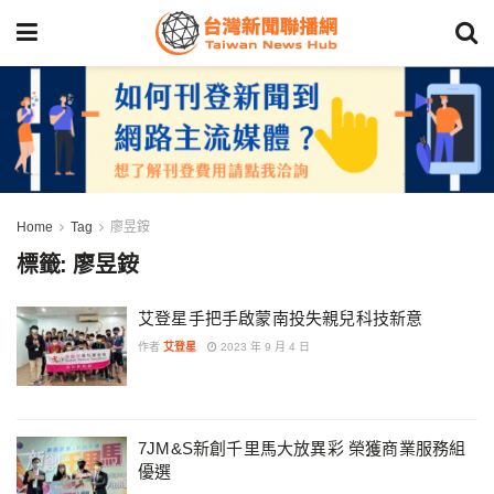
Home
Tag
廖昱銨
標籤:
廖昱銨
艾登星手把手啟蒙南投失親兒科技新意
作者
艾登星
2023 年 9 月 4 日
7JM&S新創千里馬大放異彩 榮獲商業服務組
優選