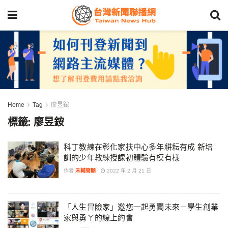
Home
Tag
廖昱銨
標籤:
廖昱銨
科丁教練在彰化家扶中心多年耕耘有成 新培
訓的少年教練授課初體驗有模有樣
作者
禾輔管顧
2022 年 2 月 21 日
「人生冒險家」邀您一起勇闖未來－學生創業
家與勇ㄚ的線上約會