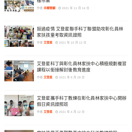
樣市集
作者
禾輔管顧
2021 年 11 月 14 日
挺過疫情 艾登星聯手科丁聯盟助攻彰化員林
家扶孩童考取資訊證照
作者
艾登星
2021 年 10 月 12 日
艾登星科丁與彰化員林家扶中心積極規劃複習
課程以銜接解封後教育進度
作者
艾登星
2021 年 6 月 29 日
艾登星攜手科丁教練在彰化員林家扶中心開辦
假日資訊證照班
作者
艾登星
2021 年 4 月 12 日