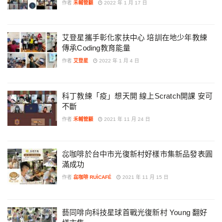
作者
禾輔管顧
2022 年 1 月 17 日
艾登星攜手彰化家扶中心 培訓在地少年教練
傳承Coding教育能量
作者
艾登星
2022 年 1 月 4 日
科丁教練「疫」想天開 線上Scratch開課 安可
不斷
作者
禾輔管顧
2021 年 11 月 24 日
惢咖啡於台中市光復新村好樣市集新品發表圓
滿成功
作者
惢咖啡 RUÌCAFÉ
2021 年 11 月 15 日
藝同啡向科技星球首戰光復新村 Young 翻好