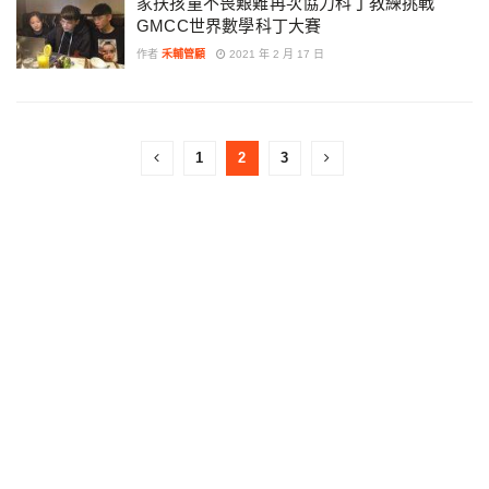
家扶孩童不畏艱難再次協力科丁教練挑戰
GMCC世界數學科丁大賽
作者
禾輔管顧
2021 年 2 月 17 日
1
2
3