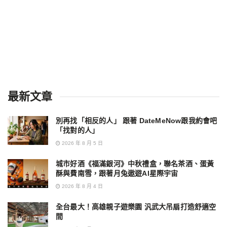
最新文章
別再找「相反的人」 跟著 DateMeNow跟我約會吧
「找對的人」
2026 年 8 月 5 日
城市好酒《福滿銀河》中秋禮盒，聯名茶酒、蛋黃
酥與費南雪，跟著月兔遨遊AI星際宇宙
2026 年 8 月 4 日
全台最大！高雄親子遊樂園 汎武大吊扇打造舒適空
間