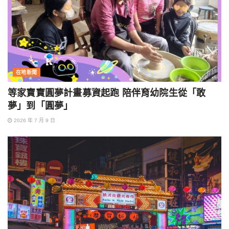
在地新聞
等家寶寶圓夢計畫募資起跑 陪伴育幼院生從「敢
夢」到「圓夢」
2026 年 7 月 9 日