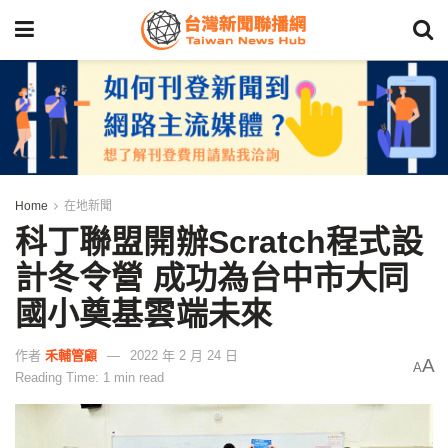
Home
在地新聞
科丁聯盟開辦Scratch程式設
計冬令營 成功為台中市大同
國小奠基雲端未來
作者
禾輔管顧
2022 年 2 月 24 日
A
A
Reading Time: 1 min read