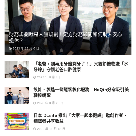
財務規劃就是人生規劃！定方財務顧問如何助人安心
退休？
2023 年 12 月 6 日
「老爸，別再用牙籤剃牙了！」父親節禮物送「水
牙線」守護老爸口腔健康
2023 年 8 月 4 日
設計、製造一條龍客製化服務 HoQin好穿吸引美
鞋控朝聖
2020 年 8 月 20 日
日本 DLsite 推出「大家一起來翻譯」邀創作者、
翻譯者共享收益
2022 年 11 月 18 日