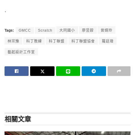
.
Tags:
GMCC
Scratch
大同國小
廖昱銨
曾婧玲
林宗豫
科丁教練
科丁聯盟
科丁聯盟協會
羅廷瑋
藝起設計工作室
相關
文章