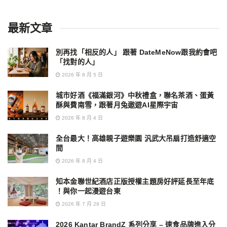
最新文章
別再找「相反的人」 跟著 DateMeNow跟我約會吧
「找對的人」
2026 年 8 月 5 日
城市好酒《福滿銀河》中秋禮盒，聯名茶酒、蛋黃
酥與費南雪，跟著月兔遨遊AI星際宇宙
2026 年 8 月 4 日
全台最大！高雄親子遊樂園 汎武大吊扇打造舒適空
間
2026 年 8 月 4 日
知本金聯世紀酒店正版授權主題房好評延長至年底
！與你一起漫遊台東
2026 年 7 月 29 日
2026 Kantar BrandZ 系列分享 – 速食品牌進入分