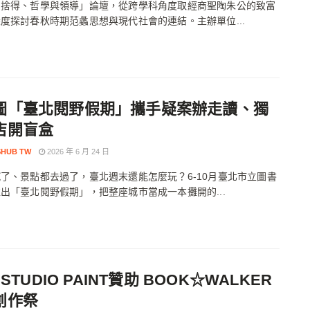
：捨得、哲學與領導」論壇，從跨學科角度取經商聖陶朱公的致富
度探討春秋時期范蠡思想與現代社會的連結。主辦單位...
圖「臺北閱野假期」攜手疑案辦走讀、獨
店開盲盒
HUB TW
2026 年 6 月 24 日
了、景點都去過了，臺北週末還能怎麼玩？6-10月臺北市立圖書
出「臺北閱野假期」，把整座城市當成一本攤開的...
P STUDIO PAINT贊助 BOOK☆WALKER
創作祭