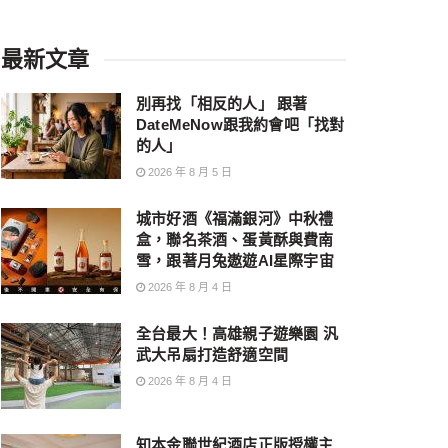
最新文章
別再找「相反的人」 跟著
DateMeNow跟我約會吧「找對
的人」
2026 年 8 月 5 日
城市好酒《福滿銀河》中秋禮
盒，聯名茶酒、蛋黃酥與費南
雪，跟著月兔遨遊AI星際宇宙
2026 年 8 月 4 日
全台最大！高雄親子遊樂園 汎
武大吊扇打造舒適空間
2026 年 8 月 4 日
知本金聯世紀酒店正版授權主