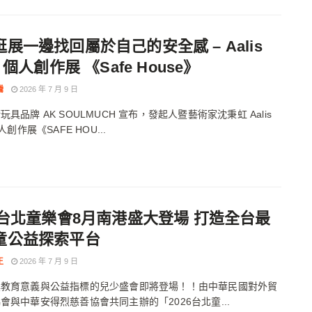
展一邊找回屬於自己的安全感 – Aalis
n 個人創作展 《Safe House》
騰
2026 年 7 月 9 日
具品牌 AK SOULMUCH 宣布，發起人暨藝術家沈秉虹 Aalis
個人創作展《SAFE HOU...
26台北童樂會8月南港盛大登場 打造全台最
童公益探索平台
王
2026 年 7 月 9 日
具教育意義與公益指標的兒少盛會即將登場！！由中華民國對外貿
會與中華安得烈慈善協會共同主辦的「2026台北童...