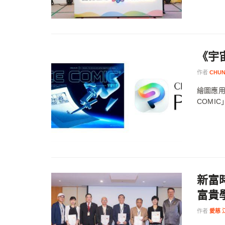
《宇
作者
CHUN
繪圖應用程
COMIC
新富
富貴
作者
愛慈 