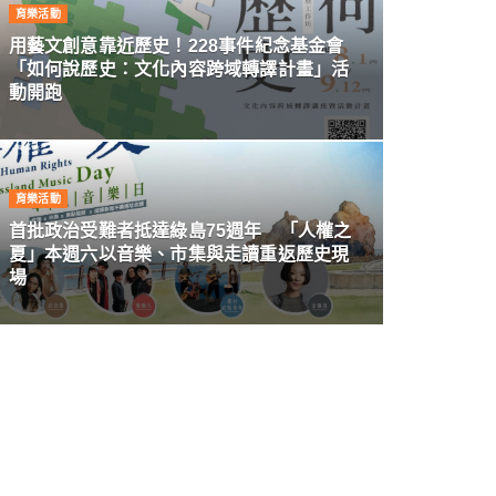
育樂活動
用藝文創意靠近歷史！228事件紀念基金會
「如何說歷史：文化內容跨域轉譯計畫」活
動開跑
育樂活動
首批政治受難者抵達綠島75週年 「人權之
夏」本週六以音樂、市集與走讀重返歷史現
場