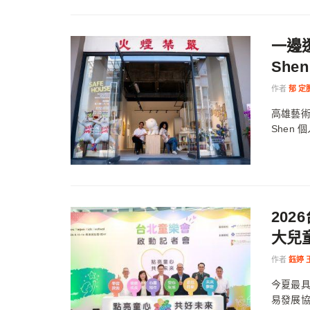
一邊逛
She
作者
郁 定
高雄藝術玩
Shen 
20
大兒
作者
鈺婷 
今夏最
易發展協