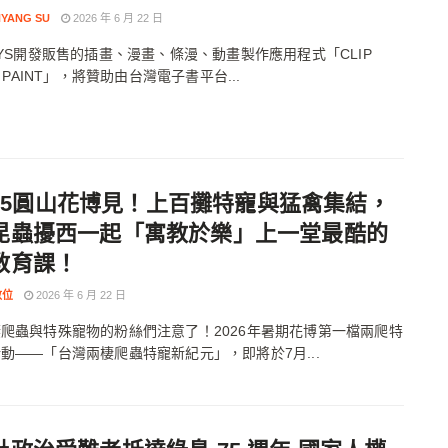
YANG SU
2026 年 6 月 22 日
SYS開發販售的插畫、漫畫、條漫、動畫製作應用程式「CLIP
O PAINT」，將贊助由台灣電子書平台...
-7/5圓山花博見！上百攤特寵與猛禽集結，
昆蟲擾西一起「寓教於樂」上一堂最酷的
教育課！
數位
2026 年 6 月 22 日
爬蟲與特殊寵物的粉絲們注意了！2026年暑期花博第一檔兩爬特
動——「台灣兩棲爬蟲特寵新紀元」，即將於7月...