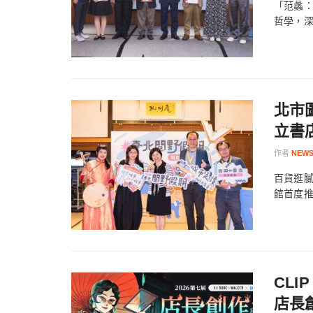
「范蠡
哲學，深
北市
立書
作者
NEWS
百貨逛膩
館首度推
CLI
店長