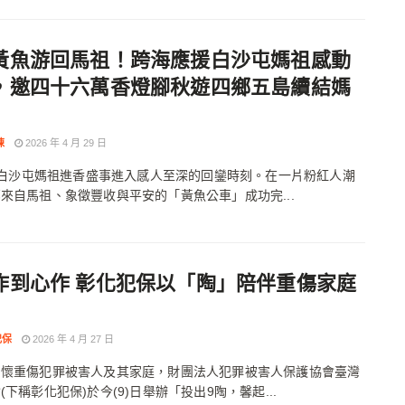
黃魚游回馬祖！跨海應援白沙屯媽祖感動
，邀四十六萬香燈腳秋遊四鄉五島續結媽
陳
2026 年 4 月 29 日
 年白沙屯媽祖進香盛事進入感人至深的回鑾時刻。在一片粉紅人潮
來自馬祖、象徵豐收與平安的「黃魚公車」成功完...
作到心作 彰化犯保以「陶」陪伴重傷家庭
犯保
2026 年 4 月 27 日
關懷重傷犯罪被害人及其家庭，財團法人犯罪被害人保護協會臺灣
(下稱彰化犯保)於今(9)日舉辦「投出9陶，馨起...