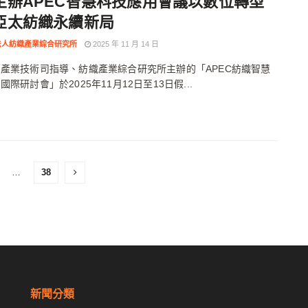
主辦APEC智慧科技應用會議以數位轉型
亞太紡織永續新局
法人紡織產業綜合研究所
2025 年 11 月 14 日
產業技術司指導、紡織產業綜合研究所主辦的「APEC紡織智慧
際研討會」於2025年11月12日至13日假...
…
38
新聞分類