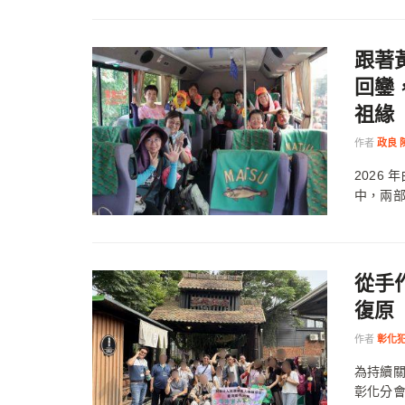
跟著
回鑾
祖緣
作者
政良 
2026
中，兩部
從手
復原
作者
彰化
為持續
彰化分會