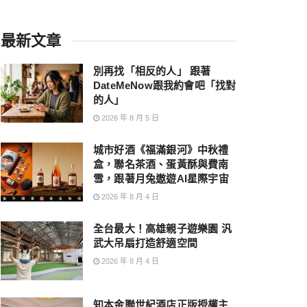
最新文章
別再找「相反的人」 跟著
DateMeNow跟我約會吧「找對
的人」
2026 年 8 月 5 日
城市好酒《福滿銀河》中秋禮
盒，聯名茶酒、蛋黃酥與費南
雪，跟著月兔遨遊AI星際宇宙
2026 年 8 月 4 日
全台最大！高雄親子遊樂園 汎
武大吊扇打造舒適空間
2026 年 8 月 4 日
知本金聯世紀酒店正版授權主