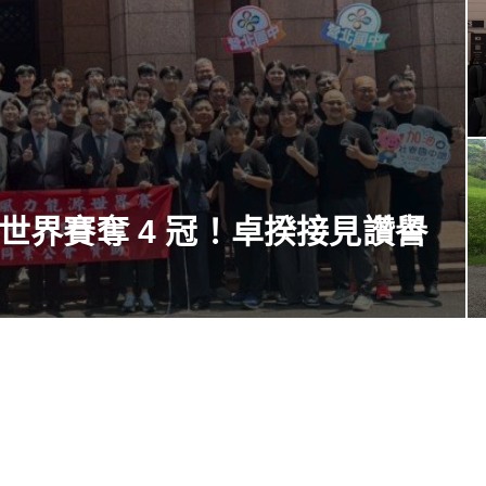
d 世界賽奪 4 冠！卓揆接見讚譽