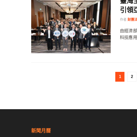
臺灣
引領
作者
財團
由經濟部
科技應用國
1
2
新聞月曆