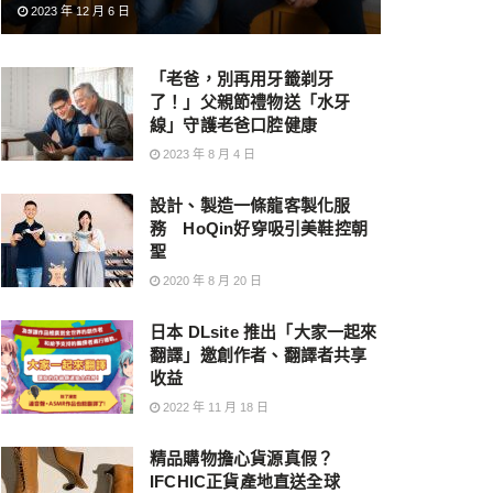
2023 年 12 月 6 日
「老爸，別再用牙籤剃牙
了！」父親節禮物送「水牙
線」守護老爸口腔健康
2023 年 8 月 4 日
設計、製造一條龍客製化服
務 HoQin好穿吸引美鞋控朝
聖
2020 年 8 月 20 日
日本 DLsite 推出「大家一起來
翻譯」邀創作者、翻譯者共享
收益
2022 年 11 月 18 日
精品購物擔心貨源真假？
IFCHIC正貨產地直送全球