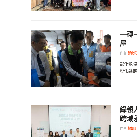
一磚
屋
作者
彰化
彰化犯保
彰化縣慈
綠領
跨域
作者
曾凱