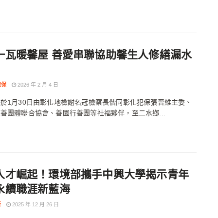
一瓦暖馨屋 善愛串聯協助馨生人修繕漏水
犯保
2026 年 2 月 4 日
於1月30日由彰化地檢謝名冠檢察長偕同彰化犯保張晉維主委、
善團體聯合協會、善園行善團等社福夥伴，至二水鄉...
人才崛起！環境部攜手中興大學揭示青年
永續職涯新藍海
昕
2025 年 12 月 26 日