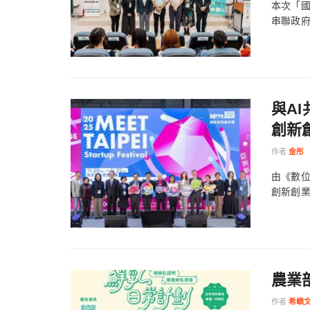
本次「
串聯政府
與AI
創新
作者
金彤
由《數位
創新創業盛會
農業
作者
希嶼