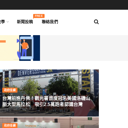
FREE
教學
新聞投稿
聯絡我們
政府佳績
台灣前進丹佛！觀光署首度冠名美國洛磯山
脈大型馬拉松 吸引2.5萬跑者認識台灣
政府佳績