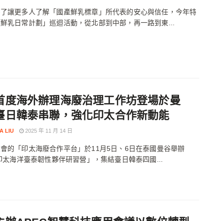
為了讓更多人了解「國產鮮乳標章」所代表的安心與信任，今年特
鮮乳日常計劃」巡迴活動，從北部到中部，再一路到東...
首度海外辦理海廢治理工作坊登場於曼
臺日韓泰串聯，強化印太合作新動能
A LIU
2025 年 11 月 14 日
會的「印太海廢合作平台」於11月5日、6日在泰國曼谷舉辦
5印太海洋臺泰韌性夥伴研習營」，集結臺日韓泰四國...