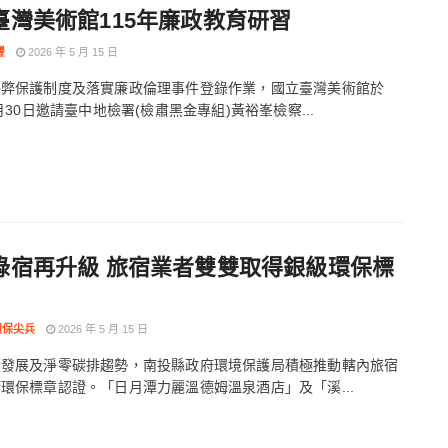
臺灣美術館115年廉政教育研習
豐
2026 年 5 月 15 日
揭弊保護制度及落實廉政倫理事件登錄作業，國立臺灣美術館於
4月30日邀請臺中地檢署(檢肅黑金專組)黃裕峯檢察...
綠宿再升級 旅宿業者雙雙取得銀級環保標
環保尖兵
2026 年 5 月 15 日
續發展及淨零碳排趨勢，南投縣政府環境保護局積極推動轄內旅宿
環保標章認證。「日月潭力麗溫德姆溫泉酒店」及「溪...