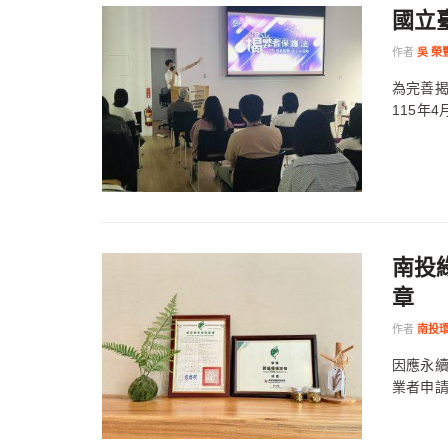
國立
作者
吳 榮
為完善
115年
南投
章
作者
南投
因應永
業者申請