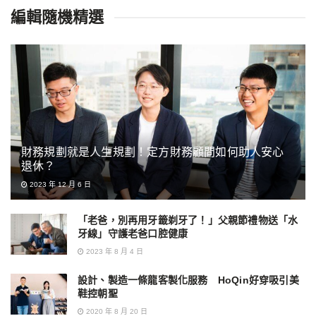
編輯隨機精選
財務規劃就是人生規劃！定方財務顧問如何助人安心
退休？
2023 年 12 月 6 日
「老爸，別再用牙籤剃牙了！」父親節禮物送「水
牙線」守護老爸口腔健康
2023 年 8 月 4 日
設計、製造一條龍客製化服務 HoQin好穿吸引美
鞋控朝聖
2020 年 8 月 20 日