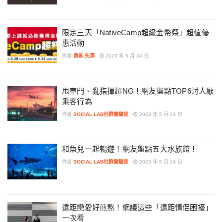
限定三天「NativeCamp超級金幣祭」超值優
惠活動
作者
勇基 矢澤
2023 年 5 月 24 日
甩車門、亂指揮超NG！網友盤點TOP6討人厭
乘客行為
作者
SOCIAL LAB社群實驗室
2023 年 5 月 24 日
和魚兒一起暢遊！網友盤點五大水族館！
作者
SOCIAL LAB社群實驗室
2023 年 5 月 24 日
遠距戀愛好煎熬！網議這些「遠距情侶困擾」
一次看