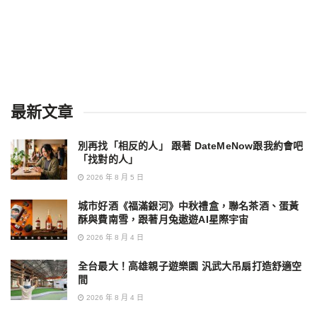
最新文章
別再找「相反的人」 跟著 DateMeNow跟我約會吧
「找對的人」
2026 年 8 月 5 日
城市好酒《福滿銀河》中秋禮盒，聯名茶酒、蛋黃
酥與費南雪，跟著月兔遨遊AI星際宇宙
2026 年 8 月 4 日
全台最大！高雄親子遊樂園 汎武大吊扇打造舒適空
間
2026 年 8 月 4 日