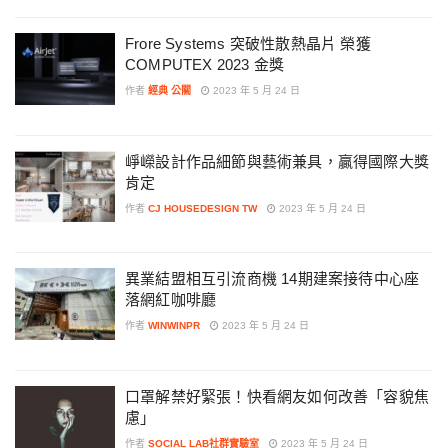
Frore Systems 突破性散熱晶片 榮獲
COMPUTEX 2023 金獎
作者
經典 公關
2023 年 5 月 24 日
崢嶸設計作品細節與藝術兼具，贏得國際大獎
肯定
作者
CJ HOUSEDESIGN TW
2023 年 5 月 24 日
異業結盟相互引流商機 14期建案接待中心座
落網紅咖啡廳
作者
WINWINPR
2023 年 5 月 24 日
口罩解禁好緊張！快看網友如何改善「容貌焦
慮」
作者
SOCIAL LAB社群實驗室
2023 年 5 月 24 日