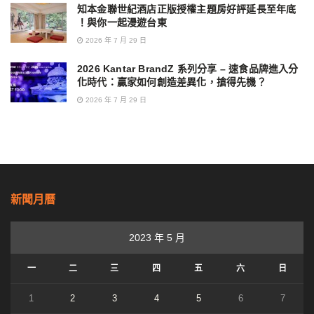
知本金聯世紀酒店正版授權主題房好評延長至年底
！與你一起漫遊台東
2026 年 7 月 29 日
2026 Kantar BrandZ 系列分享 – 速食品牌進入分
化時代：贏家如何創造差異化，搶得先機？
2026 年 7 月 29 日
新聞月曆
2023 年 5 月
一
二
三
四
五
六
日
1
2
3
4
5
6
7