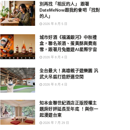
別再找「相反的人」 跟著
DateMeNow跟我約會吧「找對
的人」
2026 年 8 月 5 日
城市好酒《福滿銀河》中秋禮
盒，聯名茶酒、蛋黃酥與費南
雪，跟著月兔遨遊AI星際宇宙
2026 年 8 月 4 日
全台最大！高雄親子遊樂園 汎
武大吊扇打造舒適空間
2026 年 8 月 4 日
知本金聯世紀酒店正版授權主
題房好評延長至年底 ！與你一
起漫遊台東
2026 年 7 月 29 日