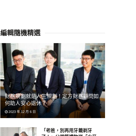
編輯隨機精選
財務規劃就是人生規劃！定方財務顧問如
何助人安心退休？
2023 年 12 月 6 日
「老爸，別再用牙籤剃牙