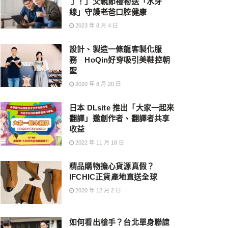
了！」父親節禮物送「水牙
線」守護老爸口腔健康
2023 年 8 月 4 日
設計、製造一條龍客製化服
務 HoQin好穿吸引美鞋控朝
聖
2020 年 8 月 20 日
日本 DLsite 推出「大家一起來
翻譯」邀創作者、翻譯者共享
收益
2022 年 11 月 18 日
精品購物擔心貨源真假？
IFCHIC正貨產地直送全球
2020 年 12 月 2 日
如何看出槍手？台北單身聯誼