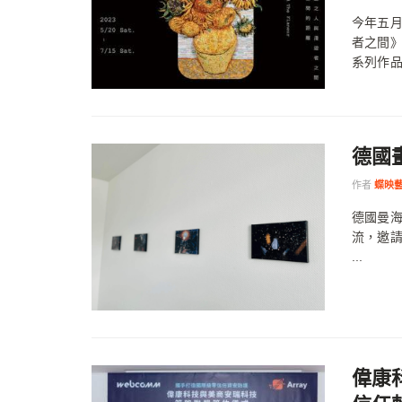
今年五
者之間
系列作品
德國
作者
蝶映
德國曼海姆
流，邀請
...
偉康