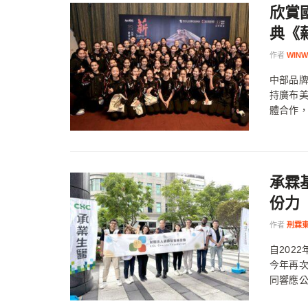
欣賞
典《
作者
WINW
中部品
持廣布
體合作，
承霖
份力
作者
刑霖
自202
今年再
同響應公