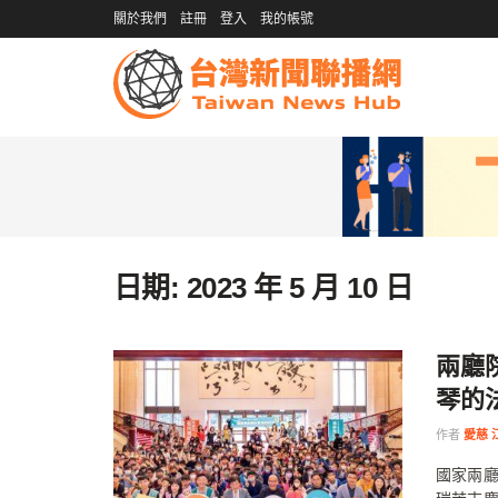
關於我們
註冊
登入
我的帳號
日期:
2023 年 5 月 10 日
兩廳
琴的
作者
愛慈 
國家兩