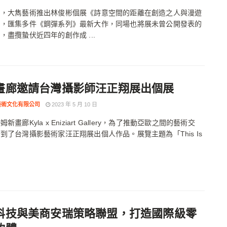
月，大雋藝術推出林俊彬個展《詩意空間的距離在創造之人與漫遊
》，匯集多件《鋼彈系列》最新大作，同場也將展未曾公開發表的
，盡攬蟄伏近四年的創作成 ...
畫廊邀請台灣攝影師汪正翔展出個展
藝術文化有限公司
2023 年 5 月 10 日
新畫廊Kyla x Eniziart Gallery，為了推動亞歐之間的藝術交
到了台灣攝影藝術家汪正翔展出個人作品。展覽主題為「This Is
科技與美商安瑞策略聯盟，打造國際級零