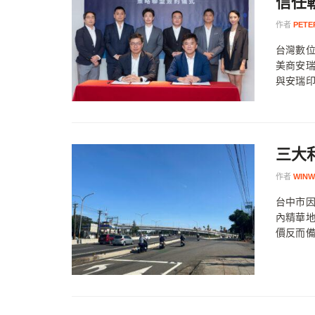
信任
作者
PETE
台灣數位
美商安瑞
與安瑞印度
三大
作者
WINW
台中市因
內精華
價反而備