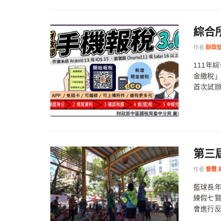
綜合
作者
財政
111年
金繳稅
首次試辦
第三
作者
督贊 
籃球長
練假七賢
會進行反