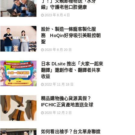
了！」父親節禮物送「水牙
線」守護老爸口腔健康
2023 年 8 月 4 日
設計、製造一條龍客製化服
務 HoQin好穿吸引美鞋控朝
聖
2020 年 8 月 20 日
日本 DLsite 推出「大家一起來
翻譯」邀創作者、翻譯者共享
收益
2022 年 11 月 18 日
精品購物擔心貨源真假？
IFCHIC正貨產地直送全球
2020 年 12 月 2 日
如何看出槍手？台北單身聯誼