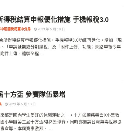
所得稅結算申報優化措施 手機報稅3.0
部中區國稅局臺中分局
2023 年 5 月 10 日
綜合所得稅結算申報優化措施，手機報稅3.0功能再進化，增加「現
」、「申請延期或分期繳稅」及「附件上傳」功能；網路申報今年
附件上傳，體驗全程 ...
屆十方盃 參賽隊伍暴增
吳
2023 年 5 月 10 日
年來都是國內學生愛好的休閒運動之一。十方如願慈善會X小黑教
國小舉辦第三屆十方盃3對3籃球賽，同時亦邀請台灣無毒世界協
毒宣導。本屆賽事激烈， ...