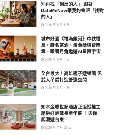
別再找「相反的人」 跟著
DateMeNow跟我約會吧「找對
的人」
2026 年 8 月 5 日
城市好酒《福滿銀河》中秋禮
盒，聯名茶酒、蛋黃酥與費南
雪，跟著月兔遨遊AI星際宇宙
2026 年 8 月 4 日
全台最大！高雄親子遊樂園 汎
武大吊扇打造舒適空間
2026 年 8 月 4 日
知本金聯世紀酒店正版授權主
題房好評延長至年底 ！與你一
起漫遊台東
2026 年 7 月 29 日