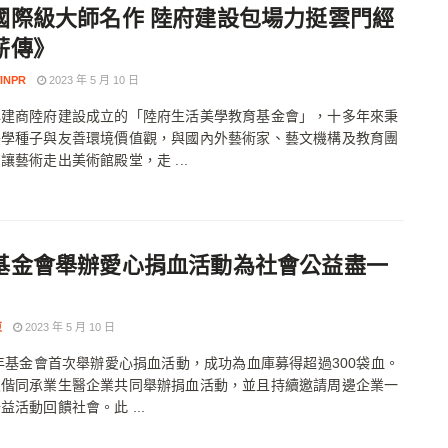
國際級大師名作 陸府建設包場力挺雲門經
薪傳》
INPR
2023 年 5 月 10 日
牌建商陸府建設成立的「陸府生活美學教育基金會」，十多年來秉
美學種子與友善環境價值觀，與國內外藝術家、藝文機構及教育團
讓藝術走出美術館殿堂，走 ...
基金會舉辦愛心捐血活動為社會公益盡一
東
2023 年 5 月 10 日
2年基金會首次舉辦愛心捐血活動，成功為血庫募得超過300袋血。
次偕同承業生醫企業共同舉辦捐血活動，並且持續邀請周邊企業一
益活動回饋社會。此 ...