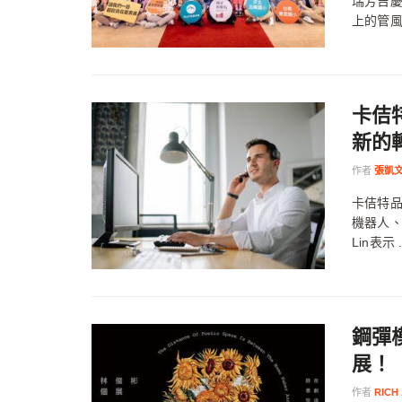
瑞芳吉慶
上的管風
卡佶特
新的
作者
張凱
卡佶特品
機器人、
Lin表示 .
鋼彈
展！
作者
RICH