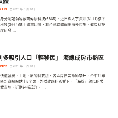
軟體
R LIN
2023 年 5 月 10 日
身分認證領導廠商偉康科技(6865)，近日與大宇資訊(6111)旗下
科技(3664)攜手進軍印度，將台灣軟體輸出海外市場。偉康科技
研發 ...
利多吸引人口「輕移民」 海線成房市熱區
INPR
2023 年 5 月 10 日
快速發展，土地、原物料雙漲，各區房價皆節節攀升，台中74環
地區新案紛紛站上5字頭，外溢效應的影響下，「海線」親民的房
受青睞，近期包括茂洋、 ...