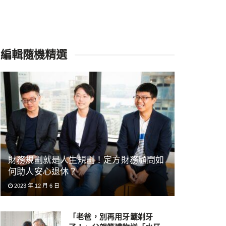
編輯隨機精選
財務規劃就是人生規劃！定方財務顧問如
何助人安心退休？
2023 年 12 月 6 日
「老爸，別再用牙籤剃牙