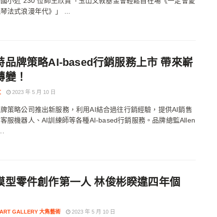
國小近 230 位師生欣賞「玉山文教基金會輕鬆自在場《一定會愛
琴法式浪漫年代》」 ...
品牌策略AI-based行銷服務上市 帶來嶄
轉變！
文
2023 年 5 月 10 日
牌策略公司推出新服務，利用AI結合過往行銷經驗，提供AI銷售
客服機器人、AI訓練師等各種AI-based行銷服務。品牌總監Allen
..
模型零件創作第一人 林俊彬睽違四年個
 ART GALLERY 大雋藝術
2023 年 5 月 10 日