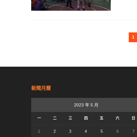
1
新聞月曆
2023 年 5 月
一
二
三
四
五
六
日
1
2
3
4
5
6
7