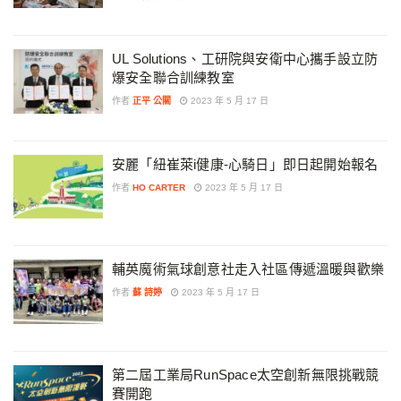
UL Solutions、工研院與安衛中心攜手設立防
爆安全聯合訓練教室
作者
正平 公關
2023 年 5 月 17 日
安麗「紐崔萊i健康-心騎日」即日起開始報名
作者
HO CARTER
2023 年 5 月 17 日
輔英魔術氣球創意社走入社區傳遞溫暖與歡樂
作者
蘇 詩婷
2023 年 5 月 17 日
第二屆工業局RunSpace太空創新無限挑戰競
賽開跑