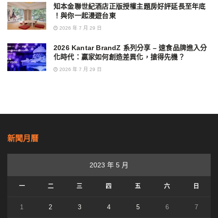
知本金聯世紀酒店正版授權主題房好評延長至年底
！與你一起漫遊台東
2026 年 7 月 29 日
2026 Kantar BrandZ 系列分享 – 速食品牌進入分
化時代：贏家如何創造差異化，搶得先機？
2026 年 7 月 29 日
新聞月曆
2023 年 5 月
一
二
三
四
五
六
日
1
2
3
4
5
6
7