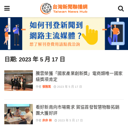
日期:
2023 年 5 月 17 日
騰雲榮獲「國家產業創新獎」電商類唯一國家
級獎項肯定
作者
張雅筑
2023 年 5 月 17 日
看好新南向市場需求 貿協首發智慧物聯拓銷
團大獲好評
作者
非非 林
2023 年 5 月 17 日