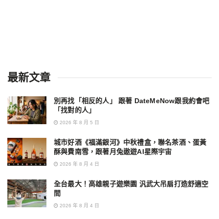
最新文章
別再找「相反的人」 跟著 DateMeNow跟我約會吧
「找對的人」
2026 年 8 月 5 日
城市好酒《福滿銀河》中秋禮盒，聯名茶酒、蛋黃
酥與費南雪，跟著月兔遨遊AI星際宇宙
2026 年 8 月 4 日
全台最大！高雄親子遊樂園 汎武大吊扇打造舒適空
間
2026 年 8 月 4 日