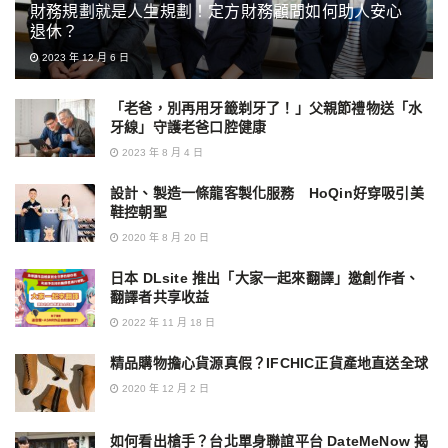
財務規劃就是人生規劃！定方財務顧問如何助人安心
退休？
2023 年 12 月 6 日
「老爸，別再用牙籤剃牙了！」父親節禮物送「水
牙線」守護老爸口腔健康
2023 年 8 月 4 日
設計、製造一條龍客製化服務 HoQin好穿吸引美
鞋控朝聖
2020 年 8 月 20 日
日本 DLsite 推出「大家一起來翻譯」邀創作者、
翻譯者共享收益
2022 年 11 月 18 日
精品購物擔心貨源真假？IFCHIC正貨產地直送全球
2020 年 12 月 2 日
如何看出槍手？台北單身聯誼平台 DateMeNow 揭