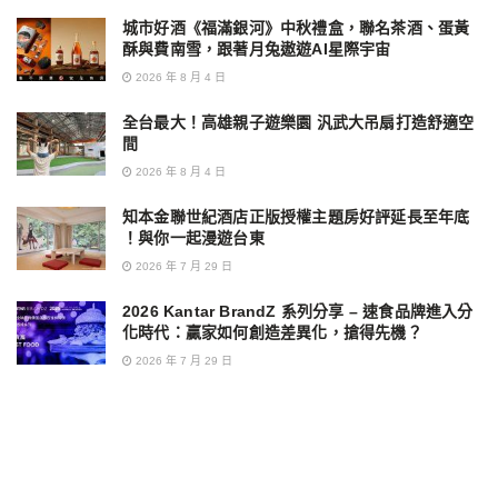
城市好酒《福滿銀河》中秋禮盒，聯名茶酒、蛋黃
酥與費南雪，跟著月兔遨遊AI星際宇宙
2026 年 8 月 4 日
全台最大！高雄親子遊樂園 汎武大吊扇打造舒適空
間
2026 年 8 月 4 日
知本金聯世紀酒店正版授權主題房好評延長至年底
！與你一起漫遊台東
2026 年 7 月 29 日
2026 Kantar BrandZ 系列分享 – 速食品牌進入分
化時代：贏家如何創造差異化，搶得先機？
2026 年 7 月 29 日