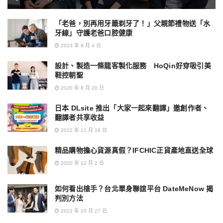
「老爸，別再用牙籤剃牙了！」父親節禮物送「水
牙線」守護老爸口腔健康
2023 年 8 月 4 日
設計、製造一條龍客製化服務 HoQin好穿吸引美
鞋控朝聖
2020 年 8 月 20 日
日本 DLsite 推出「大家一起來翻譯」邀創作者、
翻譯者共享收益
2022 年 11 月 18 日
精品購物擔心貨源真假？IFCHIC正貨產地直送全球
2020 年 12 月 2 日
如何看出槍手？台北單身聯誼平台 DateMeNow 揭
判別方法
2022 年 10 月 27 日