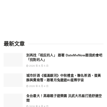
最新文章
別再找「相反的人」 跟著 DateMeNow跟我約會吧
「找對的人」
2026 年 8 月 5 日
城市好酒《福滿銀河》中秋禮盒，聯名茶酒、蛋黃
酥與費南雪，跟著月兔遨遊AI星際宇宙
2026 年 8 月 4 日
全台最大！高雄親子遊樂園 汎武大吊扇打造舒適空
間
2026 年 8 月 4 日