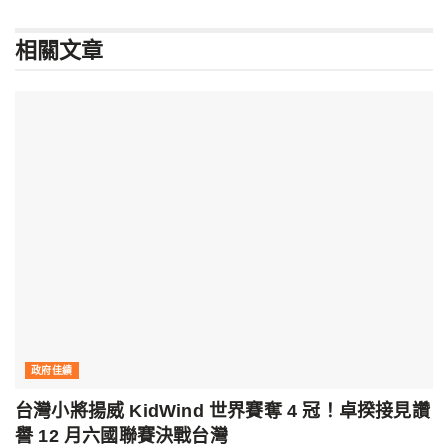
相關
文章
政府佳績
台灣小將揚威 KidWind 世界賽奪 4 冠！卓揆接見讚
譽 12 月六國聯賽決戰台灣