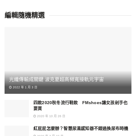
編輯隨機精選
光纖傳輸成關鍵 波克夏超高頻寬接軌元宇宙
2022 年 1 月 3 日
四款2020秋冬流行鞋款 FMshoes讓女孩剁手也
要買
2020 年 10 月 26 日
紅屁屁怎麼辦？智慧尿濕感知器不錯過換尿布時機