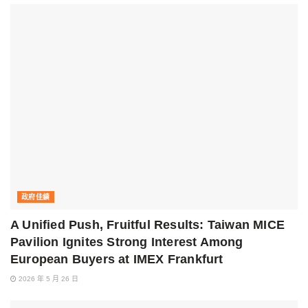
政府佳績
A Unified Push, Fruitful Results: Taiwan MICE
Pavilion Ignites Strong Interest Among
European Buyers at IMEX Frankfurt
2026 年 5 月 26 日