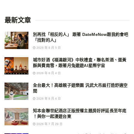
最新文章
別再找「相反的人」 跟著 DateMeNow跟我約會吧
「找對的人」
2026 年 8 月 5 日
城市好酒《福滿銀河》中秋禮盒，聯名茶酒、蛋黃
酥與費南雪，跟著月兔遨遊AI星際宇宙
2026 年 8 月 4 日
全台最大！高雄親子遊樂園 汎武大吊扇打造舒適空
間
2026 年 8 月 4 日
知本金聯世紀酒店正版授權主題房好評延長至年底
！與你一起漫遊台東
2026 年 7 月 29 日