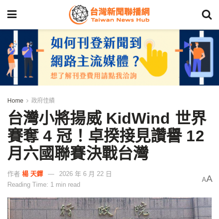
Home
政府佳績
台灣小將揚威 KidWind 世界
賽奪 4 冠！卓揆接見讚譽 12
月六國聯賽決戰台灣
作者
楊 天鐸
2026 年 6 月 22 日
A
A
Reading Time: 1 min read