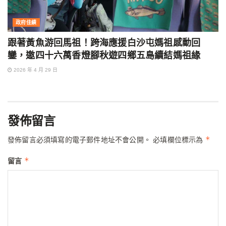
政府佳績
跟著黃魚游回馬祖！跨海應援白沙屯媽祖感動回
鑾，邀四十六萬香燈腳秋遊四鄉五島續結媽祖緣
2026 年 4 月 29 日
發佈留言
*
發佈留言必須填寫的電子郵件地址不會公開。
必填欄位標示為
*
留言