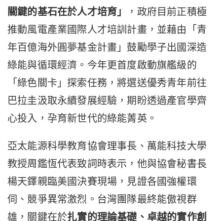
關鍵的基石在於人才培育」
，政府目前正積極
推動風電產業國際人才培訓計畫，並藉由「青
年百億海外圓夢基金計畫」鼓勵學子出國深造
綠能與循環經濟。今年更首度啟動旗艦級的
「綠色關卡」探索任務，將選送優秀青年前往
巴拉圭汲取永續發展經驗，期盼透過產官學齊
心投入，孕育新世代的綠能菁英。
亞太能源科學教育協會理事長、萬能科技大學
教授周鑑恆代表致詞時表示，他與協會秘書長
楊天鐸親臨美國決賽現場，見證各國強權環
伺、競爭異常激烈。台灣團隊最終能傲視群
雄，關鍵在於
扎實的理論基礎、卓越的實作創