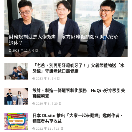
財務規劃就是人生規劃！定方財務顧問如何助人安心
退休？
2023 年 12 月 6 日
「老爸，別再用牙籤剃牙了！」父親節禮物送「水
牙線」守護老爸口腔健康
2023 年 8 月 4 日
設計、製造一條龍客製化服務 HoQin好穿吸引美
鞋控朝聖
2020 年 8 月 20 日
日本 DLsite 推出「大家一起來翻譯」邀創作者、
翻譯者共享收益
2022 年 11 月 18 日