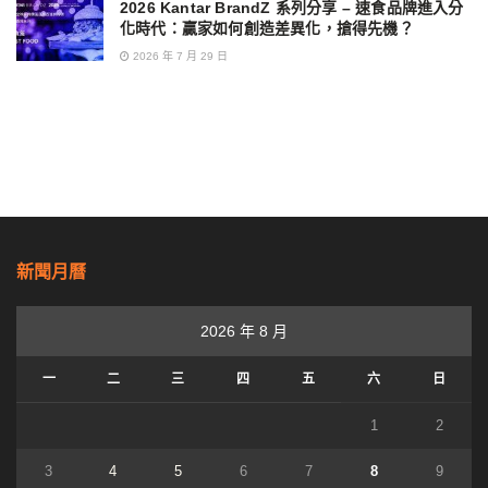
2026 Kantar BrandZ 系列分享 – 速食品牌進入分
化時代：贏家如何創造差異化，搶得先機？
2026 年 7 月 29 日
新聞月曆
2026 年 8 月
一
二
三
四
五
六
日
1
2
3
4
5
6
7
8
9