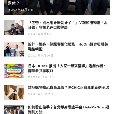
退休？
2023 年 12 月 6 日
「老爸，別再用牙籤剃牙了！」父親節禮物送「水
牙線」守護老爸口腔健康
2023 年 8 月 4 日
設計、製造一條龍客製化服務 HoQin好穿吸引美
鞋控朝聖
2020 年 8 月 20 日
日本 DLsite 推出「大家一起來翻譯」邀創作者、
翻譯者共享收益
2022 年 11 月 18 日
精品購物擔心貨源真假？IFCHIC正貨產地直送全球
2020 年 12 月 2 日
如何看出槍手？台北單身聯誼平台 DateMeNow 揭
判別方法