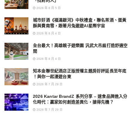
「找對的人」
2026 年 8 月 5 日
城市好酒《福滿銀河》中秋禮盒，聯名茶酒、蛋黃
酥與費南雪，跟著月兔遨遊AI星際宇宙
2026 年 8 月 4 日
全台最大！高雄親子遊樂園 汎武大吊扇打造舒適空
間
2026 年 8 月 4 日
知本金聯世紀酒店正版授權主題房好評延長至年底
！與你一起漫遊台東
2026 年 7 月 29 日
2026 Kantar BrandZ 系列分享 – 速食品牌進入分
化時代：贏家如何創造差異化，搶得先機？
2026 年 7 月 29 日