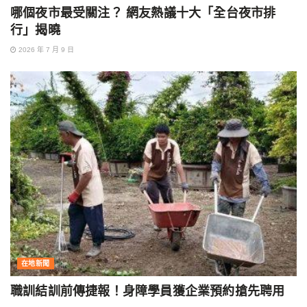
哪個夜市最受關注？ 網友熱議十大「全台夜市排
行」揭曉
2026 年 7 月 9 日
在地新聞
職訓結訓前傳捷報！身障學員獲企業預約搶先聘用