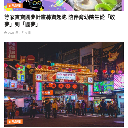
在地新聞
等家寶寶圓夢計畫募資起跑 陪伴育幼院生從「敢
夢」到「圓夢」
2026 年 7 月 9 日
在地新聞