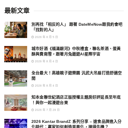
最新文章
別再找「相反的人」 跟著 DateMeNow跟我約會吧
「找對的人」
2026 年 8 月 5 日
城市好酒《福滿銀河》中秋禮盒，聯名茶酒、蛋黃
酥與費南雪，跟著月兔遨遊AI星際宇宙
2026 年 8 月 4 日
全台最大！高雄親子遊樂園 汎武大吊扇打造舒適空
間
2026 年 8 月 4 日
知本金聯世紀酒店正版授權主題房好評延長至年底
！與你一起漫遊台東
2026 年 7 月 29 日
2026 Kantar BrandZ 系列分享 – 速食品牌進入分
化時代：贏家如何創造差異化，搶得先機？