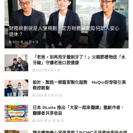
財務規劃就是人生規劃！定方財務顧問如何助人安心
退休？
2023 年 12 月 6 日
「老爸，別再用牙籤剃牙了！」父親節禮物送「水
牙線」守護老爸口腔健康
2023 年 8 月 4 日
設計、製造一條龍客製化服務 HoQin好穿吸引美
鞋控朝聖
2020 年 8 月 20 日
日本 DLsite 推出「大家一起來翻譯」邀創作者、
翻譯者共享收益
2022 年 11 月 18 日
精品購物擔心貨源真假？IFCHIC正貨產地直送全球