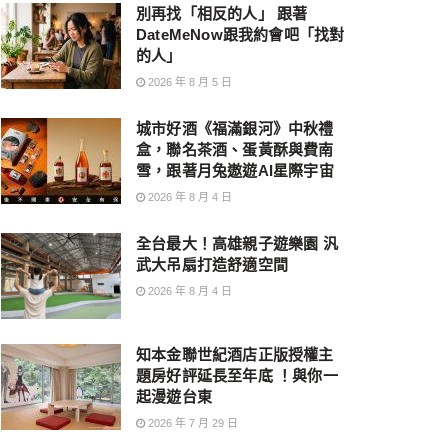
別再找「相反的人」 跟著
DateMeNow跟我約會吧「找對
的人」
2026 年 8 月 5 日
城市好酒《福滿銀河》中秋禮
盒，聯名茶酒、蛋黃酥與費南
雪，跟著月兔遨遊AI星際宇宙
2026 年 8 月 4 日
全台最大！高雄親子遊樂園 汎
武大吊扇打造舒適空間
2026 年 8 月 4 日
知本金聯世紀酒店正版授權主
題房好評延長至年底 ！與你一
起漫遊台東
2026 年 7 月 29 日