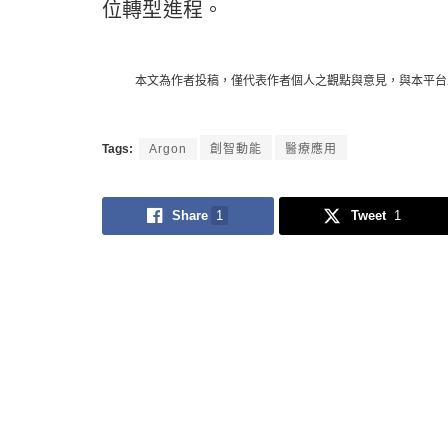
位轉型進程。
本文為作者投稿，僅代表作者個人之觀點與意見，與本平台
Tags:
Argon
創智動能
醫療應用
Share
1
Tweet
1