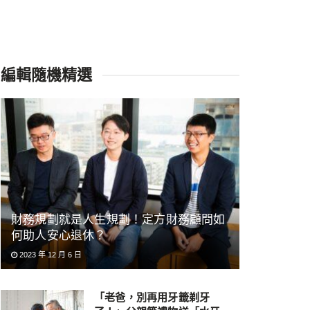
編輯隨機精選
財務規劃就是人生規劃！定方財務顧問如
何助人安心退休？
2023 年 12 月 6 日
「老爸，別再用牙籤剃牙