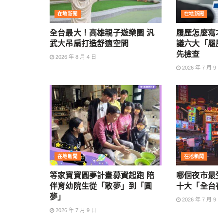
在地新聞
在地新聞
全台最大！高雄親子遊樂園 汎
履歷怎麼寫
武大吊扇打造舒適空間
議六大「履
先檢查
2026 年 8 月 4 日
2026 年 7 月 9
在地新聞
在地新聞
等家寶寶圓夢計畫募資起跑 陪
哪個夜市最
伴育幼院生從「敢夢」到「圓
十大「全台
夢」
2026 年 7 月 9
2026 年 7 月 9 日