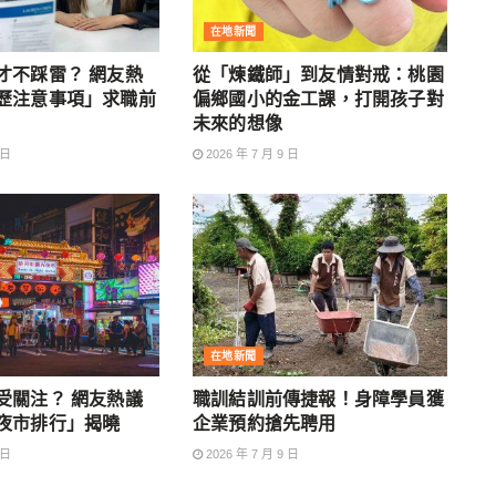
在地新聞
才不踩雷？ 網友熱
從「煉鐵師」到友情對戒：桃園
歷注意事項」求職前
偏鄉國小的金工課，打開孩子對
未來的想像
 日
2026 年 7 月 9 日
在地新聞
受關注？ 網友熱議
職訓結訓前傳捷報！身障學員獲
夜市排行」揭曉
企業預約搶先聘用
 日
2026 年 7 月 9 日