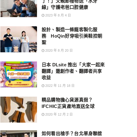
了！」父親節禮物送「水牙
線」守護老爸口腔健康
2023 年 8 月 4 日
設計、製造一條龍客製化服
務 HoQin好穿吸引美鞋控朝
聖
2020 年 8 月 20 日
日本 DLsite 推出「大家一起來
翻譯」邀創作者、翻譯者共享
收益
2022 年 11 月 18 日
精品購物擔心貨源真假？
IFCHIC正貨產地直送全球
2020 年 12 月 2 日
如何看出槍手？台北單身聯誼