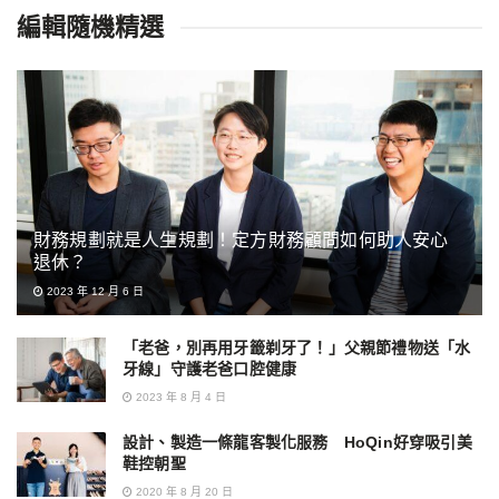
編輯隨機精選
財務規劃就是人生規劃！定方財務顧問如何助人安心
退休？
2023 年 12 月 6 日
「老爸，別再用牙籤剃牙了！」父親節禮物送「水
牙線」守護老爸口腔健康
2023 年 8 月 4 日
設計、製造一條龍客製化服務 HoQin好穿吸引美
鞋控朝聖
2020 年 8 月 20 日