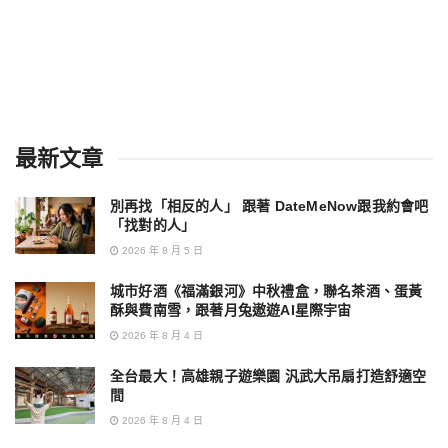
最新文章
別再找「相反的人」 跟著 DateMeNow跟我約會吧
「找對的人」
2026 年 8 月 5 日
城市好酒《福滿銀河》中秋禮盒，聯名茶酒、蛋黃
酥與費南雪，跟著月兔遨遊AI星際宇宙
2026 年 8 月 4 日
全台最大！高雄親子遊樂園 汎武大吊扇打造舒適空
間
2026 年 8 月 4 日