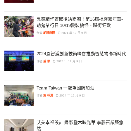
鬼靈精怪齊聚後站商圈！第16屆批客嘉年華-
萌鬼業行日 10/19變裝搞怪、踩街狂歡
作者
朝陽商圈
2024 年 12 月 9 日
2024恩智浦創新技術峰會推動智慧物聯新時代
作者
盛 思
2024 年 12 月 9 日
Team Taiwan 一起為國防加油
作者
施 秝淇
2024 年 12 月 9 日
艾美幸福設計 綠影疊木映光華 寧靜石韻築悠
然