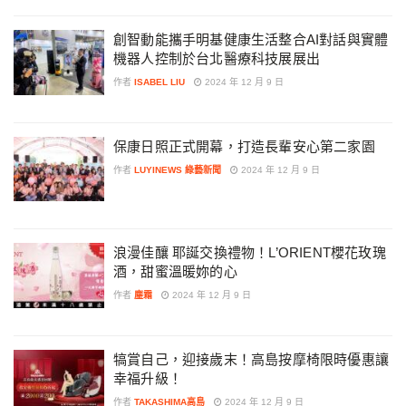
創智動能攜手明基健康生活整合AI對話與實體
機器人控制於台北醫療科技展展出
作者
ISABEL LIU
2024 年 12 月 9 日
保康日照正式開幕，打造長輩安心第二家園
作者
LUYINEWS 綠藝新聞
2024 年 12 月 9 日
浪漫佳釀 耶誕交換禮物！L’ORIENT櫻花玫瑰
酒，甜蜜溫暖妳的心
作者
塵霜
2024 年 12 月 9 日
犒賞自己，迎接歲末！高島按摩椅限時優惠讓
幸福升級！
作者
TAKASHIMA高島
2024 年 12 月 9 日