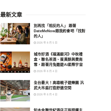
最新文章
別再找「相反的人」 跟著
DateMeNow跟我約會吧「找對
的人」
2026 年 8 月 5 日
城市好酒《福滿銀河》中秋禮
盒，聯名茶酒、蛋黃酥與費南
雪，跟著月兔遨遊AI星際宇宙
2026 年 8 月 4 日
全台最大！高雄親子遊樂園 汎
武大吊扇打造舒適空間
2026 年 8 月 4 日
知本金聯世紀酒店正版授權主