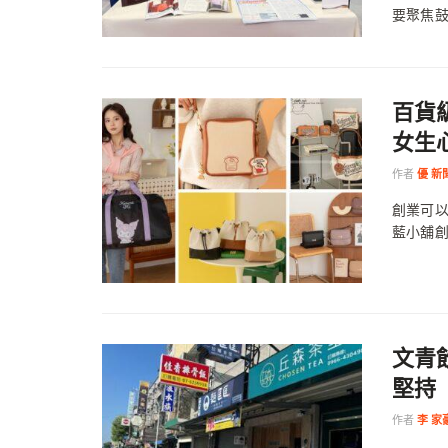
要聚焦鼓
百貨
女生
作者
優 新
創業可
藍小舖創
文青
堅持
作者
李 家