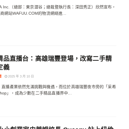
TIA Inc.（總部：東京澀谷；總裁暨執行長：深田秀正）欣然宣布，
商網站WAFUU.COM的物流網絡進...
精品直播台：高雄瑞豐登場，改寫二手精
定義
聞
2025 年 3 月 10 日
年，直播產業依然充滿挑戰與機遇，而位於高雄瑞豐夜市旁的「采希
s shop」，成為少數在二手精品直播界中...