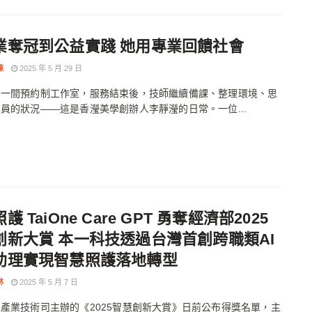
業奪冠到公益實踐 她用專業回饋社會
陳
2025 年 5 月 29 日
的一間預約制工作室，服務結束後，技師繼續備課、整理環境、思
員的狀況——這是香瀅美學創辦人李靜瀅的日常。一位...
護 TaiOne Care GPT 勇奪經濟部2025
創新大賞 本一科技透過台灣首創跨職類AI
助理實現智慧照護落地轉型
林
2025 年 5 月 7 日
產業技術司主辦的《2025智慧創新大賞》日前公布得獎名單，主