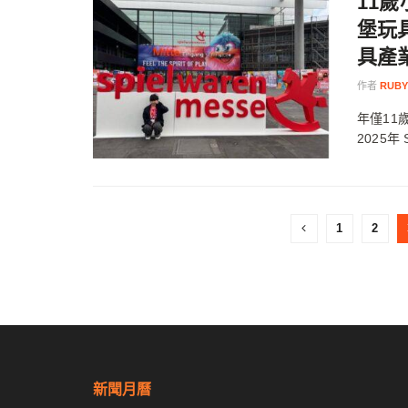
11歲
堡玩具
具產
作者
RUBY
年僅11
2025年 
1
2
新聞月曆