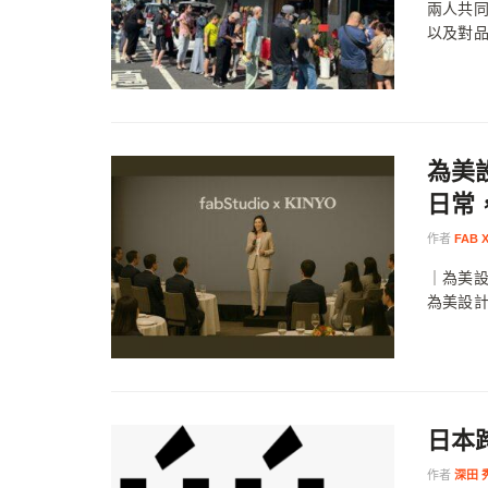
兩人共
以及對品
為美
日常
作者
FAB 
｜為美設
為美設計
日本
作者
深田 