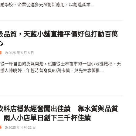
勵學校、企業促進多元AI創新應用，以創造產業...
級品質，天藍小舖直播平價好包打動百萬
心
聞
2025 年 5 月 5 日
以從一杯自由的勇氣開始，也能從士林夜市的一個小地攤啟程。天
辦人陳曉婷，年輕時曾身負60萬卡債，與先生靠著批...
飲料店穩紮經營闖出佳績 靠水質與品質
 兩人小店單日創下三千杯佳績
豪
2025 年 4 月 22 日