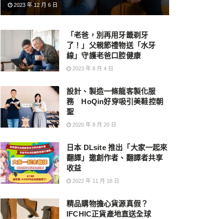
2023 年 12 月 6 日
「老爸，別再用牙籤剃牙
了！」父親節禮物送「水牙
線」守護老爸口腔健康
2023 年 8 月 4 日
設計、製造一條龍客製化服
務 HoQin好穿吸引美鞋控朝
聖
2020 年 8 月 20 日
日本 DLsite 推出「大家一起來
翻譯」邀創作者、翻譯者共享
收益
2022 年 11 月 18 日
精品購物擔心貨源真假？
IFCHIC正貨產地直送全球