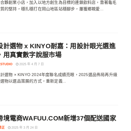
同合夥創業小店，加入以地方創生為目標的連鎖飲料店，靠著龜毛
質的堅持，穩扎穩打在岡山地區站穩腳步，屢獲鄉親愛...
設計選物 x KINYO耐嘉：用設計眼光選進
，用真實數字說服市場
XSTUDIO
2025 年 4 月 7 日
計選物 × KINYO 2024年度聯名成績亮眼，2025選品佈局再升級
選物以選品策展的方式，重新定義...
跨境電商WAFUU.COM新增37個配送國家
秀正
2025 年 3 月 24 日