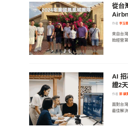
從台
Air
作者
李玉
來自台灣
始經營第
AI 
證2
作者
郭 鎮
面對台灣企
最佳解決