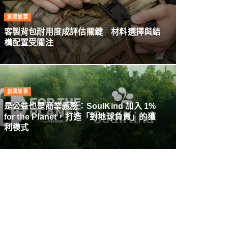
創業故事
客製背包耐用度成評估關鍵 材料選擇與結
構配置受關注
創業故事
是公益也是商業義務：SoulKind 加入 1%
for the Planet，打造「對地球負責」的獲
利模式