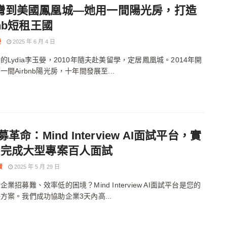
灣到美國鳳凰城—她用一間陽光房，打造
bnb短租王國
嫈
2025 年 6 月 4 日
的Lydia李玉嫈，2010年隨夫赴美留學，定居鳳凰城。2014年開
一間Airbnb陽光房，十年間發展至...
招募革命：Mind Interview AI面試平台，實
天完成大型專案百人面試
賢
2025 年 5 月 29 日
業招募難、效率低的困境？Mind Interview AI面試平台是您的
方案。我們成功協助企業3天內高...