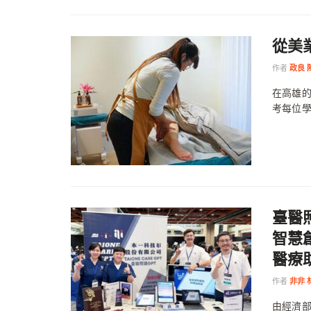
從美
作者
政良 
在高雄
考每位學
臺醫照
智慧
醫療
作者
非非 
由經濟部