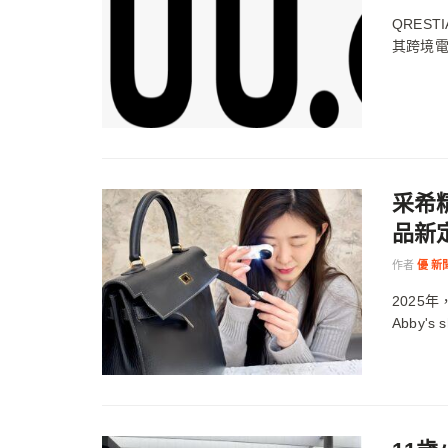
QRES
其跨境電
采希
品新
作者
優 新
2025
Abby'