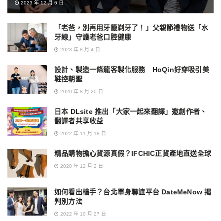
2023 年 12 月 6 日
「老爸，別再用牙籤剃牙了！」父親節禮物送「水
牙線」守護老爸口腔健康
2023 年 8 月 4 日
設計、製造一條龍客製化服務 HoQin好穿吸引美
鞋控朝聖
2020 年 8 月 20 日
日本 DLsite 推出「大家一起來翻譯」邀創作者、
翻譯者共享收益
2022 年 11 月 18 日
精品購物擔心貨源真假？IFCHIC正貨產地直送全球
2020 年 12 月 2 日
如何看出槍手？台北單身聯誼平台 DateMeNow 揭
判別方法
2022 年 10 月 27 日