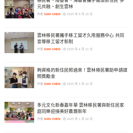
移民署、陸委會、海基會攜手關懷新住民 多
元共融・創生雲林
作者
SAKI CHEN
2025 年 5 月 16 日
雲林移民署攜手移工留才久用服務中心 共同
宣導移工留才新制
作者
SAKI CHEN
2025 年 4 月 11 日
夠資格的新住民照過來！雲林移民署助申請證
照獎勵金
作者
SAKI CHEN
2025 年 3 月 10 日
多元文化新春嘉年華 雲林移民署與新住民家
庭同樂迎接美好農曆新年
作者
SAKI CHEN
2025 年 1 月 24 日