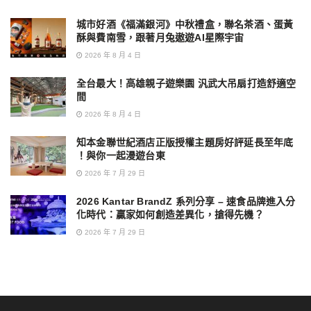
城市好酒《福滿銀河》中秋禮盒，聯名茶酒、蛋黃
酥與費南雪，跟著月兔遨遊AI星際宇宙
2026 年 8 月 4 日
全台最大！高雄親子遊樂園 汎武大吊扇打造舒適空
間
2026 年 8 月 4 日
知本金聯世紀酒店正版授權主題房好評延長至年底
！與你一起漫遊台東
2026 年 7 月 29 日
2026 Kantar BrandZ 系列分享 – 速食品牌進入分
化時代：贏家如何創造差異化，搶得先機？
2026 年 7 月 29 日