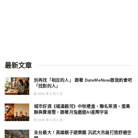
最新文章
別再找「相反的人」 跟著 DateMeNow跟我約會吧
「找對的人」
2026 年 8 月 5 日
城市好酒《福滿銀河》中秋禮盒，聯名茶酒、蛋黃
酥與費南雪，跟著月兔遨遊AI星際宇宙
2026 年 8 月 4 日
全台最大！高雄親子遊樂園 汎武大吊扇打造舒適空