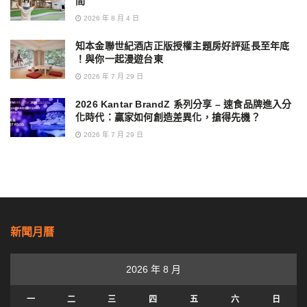
間
2026 年 8 月 4 日
知本金聯世紀酒店正版授權主題房好評延長至年底
！與你一起漫遊台東
2026 年 7 月 29 日
2026 Kantar BrandZ 系列分享 – 速食品牌進入分
化時代：贏家如何創造差異化，搶得先機？
2026 年 7 月 29 日
新聞月曆
2026 年 8 月
一
二
三
四
五
六
日