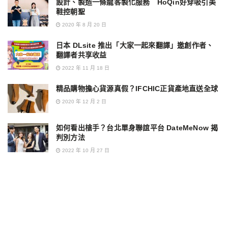
設計、製造一條龍客製化服務 HoQin好穿吸引美
鞋控朝聖
2020 年 8 月 20 日
日本 DLsite 推出「大家一起來翻譯」邀創作者、
翻譯者共享收益
2022 年 11 月 18 日
精品購物擔心貨源真假？IFCHIC正貨產地直送全球
2020 年 12 月 2 日
如何看出槍手？台北單身聯誼平台 DateMeNow 揭
判別方法
2022 年 10 月 27 日