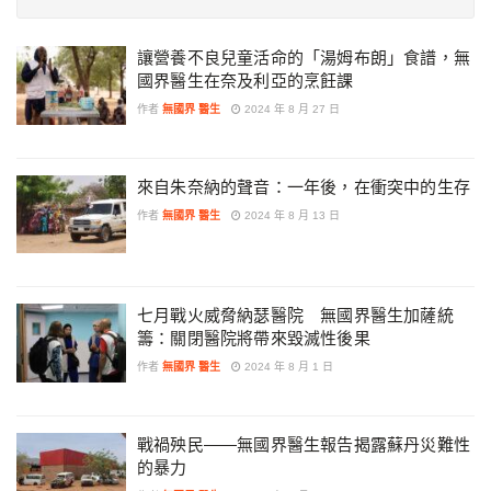
讓營養不良兒童活命的「湯姆布朗」食譜，無
國界醫生在奈及利亞的烹飪課
作者
無國界 醫生
2024 年 8 月 27 日
來自朱奈納的聲音：一年後，在衝突中的生存
作者
無國界 醫生
2024 年 8 月 13 日
七月戰火威脅納瑟醫院 無國界醫生加薩統
籌：關閉醫院將帶來毀滅性後果
作者
無國界 醫生
2024 年 8 月 1 日
戰禍殃民——無國界醫生報告揭露蘇丹災難性
的暴力