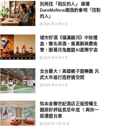
別再找「相反的人」 跟著
DateMeNow跟我約會吧「找對
的人」
2026 年 8 月 5 日
城市好酒《福滿銀河》中秋禮
盒，聯名茶酒、蛋黃酥與費南
雪，跟著月兔遨遊AI星際宇宙
2026 年 8 月 4 日
全台最大！高雄親子遊樂園 汎
武大吊扇打造舒適空間
2026 年 8 月 4 日
知本金聯世紀酒店正版授權主
題房好評延長至年底 ！與你一
起漫遊台東
2026 年 7 月 29 日