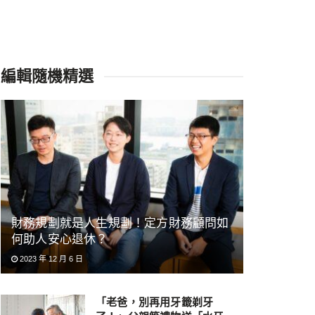
編輯隨機精選
財務規劃就是人生規劃！定方財務顧問如
何助人安心退休？
2023 年 12 月 6 日
「老爸，別再用牙籤剃牙