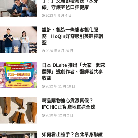
了！」父親節禮物送「水牙
線」守護老爸口腔健康
2023 年 8 月 4 日
設計、製造一條龍客製化服
務 HoQin好穿吸引美鞋控朝
聖
2020 年 8 月 20 日
日本 DLsite 推出「大家一起來
翻譯」邀創作者、翻譯者共享
收益
2022 年 11 月 18 日
精品購物擔心貨源真假？
IFCHIC正貨產地直送全球
2020 年 12 月 2 日
如何看出槍手？台北單身聯誼