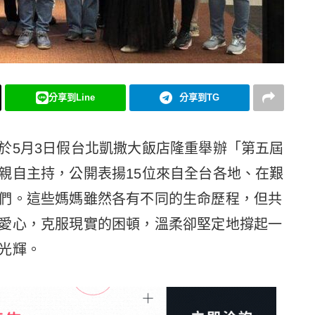
分享到Line
分享到TG
於5月3日假台北凱撒大飯店隆重舉辦「第五屆
親自主持，公開表揚15位來自全台各地、在艱
們。這些媽媽雖然各有不同的生命歷程，但共
愛心，克服現實的困頓，溫柔卻堅定地撐起一
光輝。