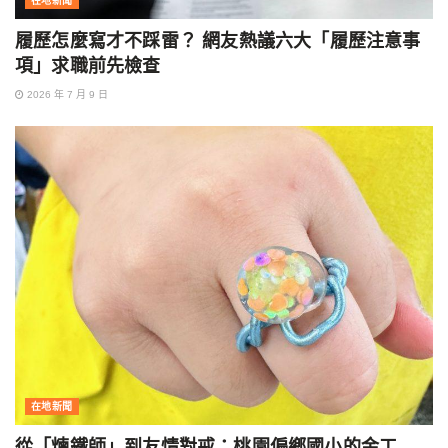
在地新聞
履歷怎麼寫才不踩雷？ 網友熱議六大「履歷注意事
項」求職前先檢查
2026 年 7 月 9 日
在地新聞
從「煉鐵師」到友情對戒：桃園偏鄉國小的金工