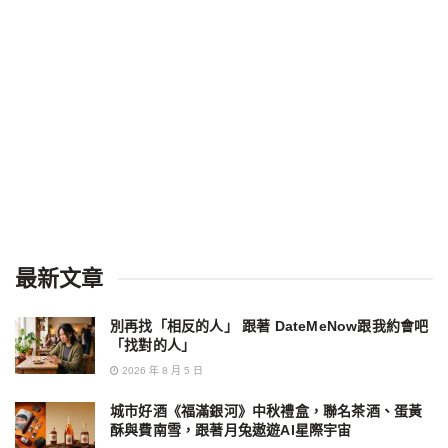
最新文章
別再找「相反的人」 跟著 DateMeNow跟我約會吧
「找對的人」
2026 年 8 月 5 日
城市好酒《福滿銀河》中秋禮盒，聯名茶酒、蛋黃
酥與費南雪，跟著月兔遨遊AI星際宇宙