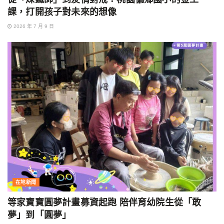
課，打開孩子對未來的想像
2026 年 7 月 9 日
在地新聞
等家寶寶圓夢計畫募資起跑 陪伴育幼院生從「敢
夢」到「圓夢」