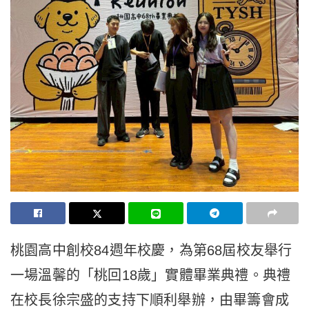
桃園高中創校84週年校慶，為第68屆校友舉行
一場溫馨的「桃回18歲」實體畢業典禮。典禮
在校長徐宗盛的支持下順利舉辦，由畢籌會成