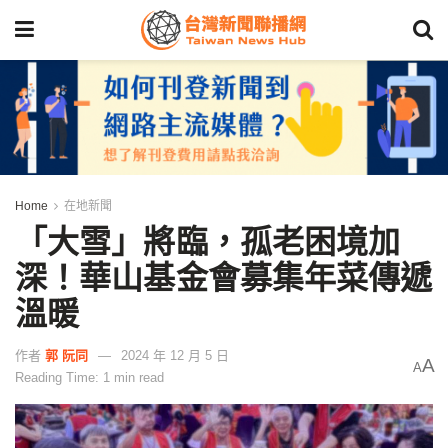
Home
在地新聞
「大雪」將臨，孤老困境加
深！華山基金會募集年菜傳遞
溫暖
作者
郭 阮同
2024 年 12 月 5 日
A
A
Reading Time: 1 min read