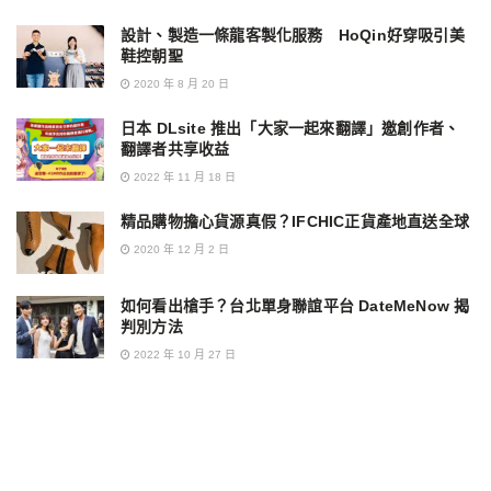
設計、製造一條龍客製化服務 HoQin好穿吸引美
鞋控朝聖
2020 年 8 月 20 日
日本 DLsite 推出「大家一起來翻譯」邀創作者、
翻譯者共享收益
2022 年 11 月 18 日
精品購物擔心貨源真假？IFCHIC正貨產地直送全球
2020 年 12 月 2 日
如何看出槍手？台北單身聯誼平台 DateMeNow 揭
判別方法
2022 年 10 月 27 日