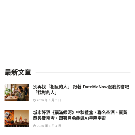
最新文章
別再找「相反的人」 跟著 DateMeNow跟我約會吧
「找對的人」
2026 年 8 月 5 日
城市好酒《福滿銀河》中秋禮盒，聯名茶酒、蛋黃
酥與費南雪，跟著月兔遨遊AI星際宇宙
2026 年 8 月 4 日