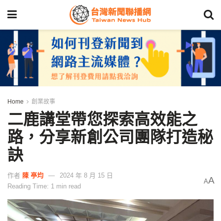
Home
創業故事
二鹿講堂帶您探索高效能之
路，分享新創公司團隊打造秘
訣
作者
陳 亭均
2024 年 8 月 15 日
A
A
Reading Time: 1 min read