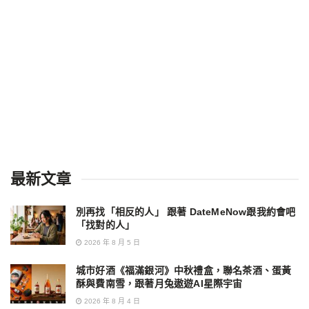
最新文章
別再找「相反的人」 跟著 DateMeNow跟我約會吧
「找對的人」
2026 年 8 月 5 日
城市好酒《福滿銀河》中秋禮盒，聯名茶酒、蛋黃
酥與費南雪，跟著月兔遨遊AI星際宇宙
2026 年 8 月 4 日