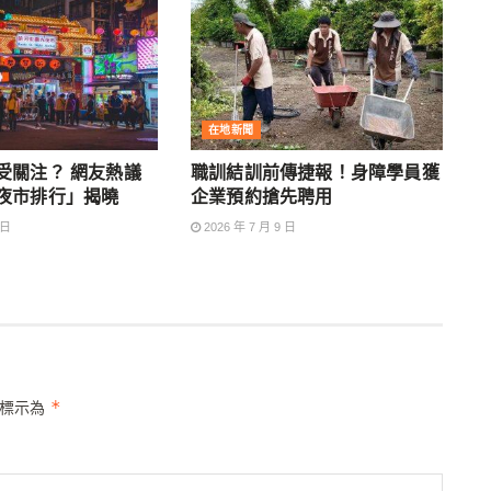
在地新聞
受關注？ 網友熱議
職訓結訓前傳捷報！身障學員獲
夜市排行」揭曉
企業預約搶先聘用
 日
2026 年 7 月 9 日
*
位標示為