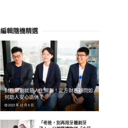
編輯隨機精選
財務規劃就是人生規劃！定方財務顧問如
何助人安心退休？
2023 年 12 月 6 日
「老爸，別再用牙籤剃牙