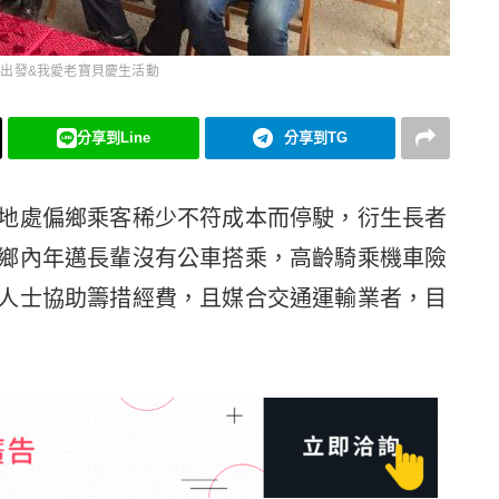
出發&我愛老寶貝慶生活動
分享到Line
分享到TG
地處偏鄉乘客稀少不符成本而停駛，衍生長者
鄉內年邁長輩沒有公車搭乘，高齡騎乘機車險
人士協助籌措經費，且媒合交通運輸業者，目