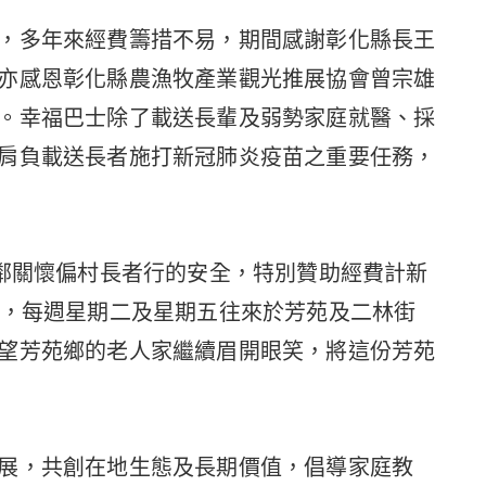
，多年來經費籌措不易，期間感謝彰化縣長王
亦感恩彰化縣農漁牧產業觀光推展協會曾宗雄
。幸福巴士除了載送長輩及弱勢家庭就醫、採
肩負載送長者施打新冠肺炎疫苗之重要任務，
睦鄰關懷偏村長者行的安全，特別贊助經費計新
發，每週星期二及星期五往來於芳苑及二林街
望芳苑鄉的老人家繼續眉開眼笑，將這份芳苑
展，共創在地生態及長期價值，倡導家庭教