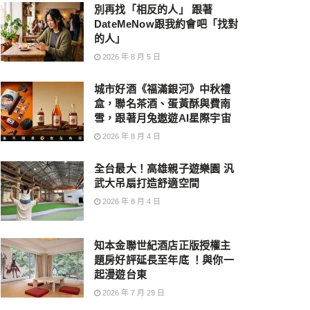
別再找「相反的人」 跟著
DateMeNow跟我約會吧「找對
的人」
2026 年 8 月 5 日
城市好酒《福滿銀河》中秋禮
盒，聯名茶酒、蛋黃酥與費南
雪，跟著月兔遨遊AI星際宇宙
2026 年 8 月 4 日
全台最大！高雄親子遊樂園 汎
武大吊扇打造舒適空間
2026 年 8 月 4 日
知本金聯世紀酒店正版授權主
題房好評延長至年底 ！與你一
起漫遊台東
2026 年 7 月 29 日