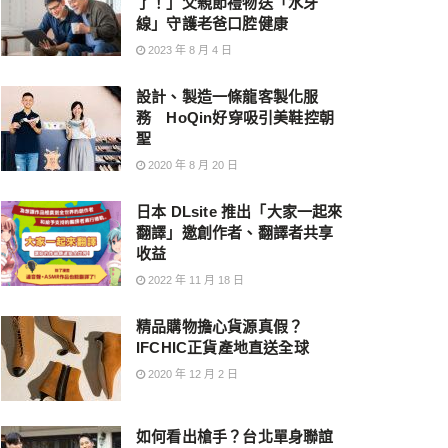
了！」父親節禮物送「水牙
線」守護老爸口腔健康
2023 年 8 月 4 日
設計、製造一條龍客製化服
務 HoQin好穿吸引美鞋控朝
聖
2020 年 8 月 20 日
日本 DLsite 推出「大家一起來
翻譯」邀創作者、翻譯者共享
收益
2022 年 11 月 18 日
精品購物擔心貨源真假？
IFCHIC正貨產地直送全球
2020 年 12 月 2 日
如何看出槍手？台北單身聯誼