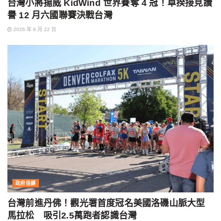
台灣小將揚威 KidWind 世界賽奪 4 冠！卓揆接見讚
譽 12 月六國聯賽決戰台灣
2026 年 6 月 22 日
政府佳績
台灣前進丹佛！觀光署首度冠名美國洛磯山脈大型
馬拉松 吸引2.5萬跑者認識台灣