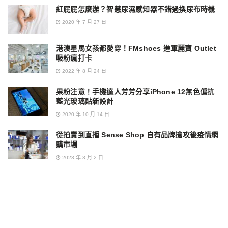
紅屁屁怎麼辦？智慧尿濕感知器不錯過換尿布時機
2020 年 7 月 27 日
港澳星馬女孩都愛穿！FMshoes 進軍麗寶 Outlet
吸粉瘋打卡
2022 年 8 月 24 日
果粉注意！手機達人芳芳分享iPhone 12無色偏抗
藍光玻璃貼新設計
2020 年 10 月 14 日
從拍賣到直播 Sense Shop 自有品牌搶攻後疫情網
購市場
2023 年 3 月 2 日