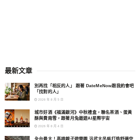
最新文章
別再找「相反的人」 跟著 DateMeNow跟我約會吧
「找對的人」
2026 年 8 月 5 日
城市好酒《福滿銀河》中秋禮盒，聯名茶酒、蛋黃
酥與費南雪，跟著月兔遨遊AI星際宇宙
2026 年 8 月 4 日
全台最大！高雄親子遊樂園 汎武大吊扇打造舒適空