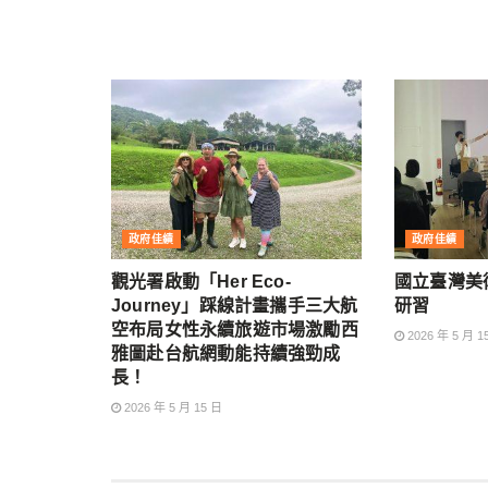
政府佳績
政府佳績
觀光署啟動「Her Eco-
國立臺灣美
Journey」踩線計畫攜手三大航
研習
空布局女性永續旅遊市場激勵西
2026 年 5 月 1
雅圖赴台航網動能持續強勁成
長！
2026 年 5 月 15 日