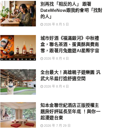
別再找「相反的人」 跟著
DateMeNow跟我約會吧「找對
的人」
2026 年 8 月 5 日
城市好酒《福滿銀河》中秋禮
盒，聯名茶酒、蛋黃酥與費南
雪，跟著月兔遨遊AI星際宇宙
2026 年 8 月 4 日
全台最大！高雄親子遊樂園 汎
武大吊扇打造舒適空間
2026 年 8 月 4 日
知本金聯世紀酒店正版授權主
題房好評延長至年底 ！與你一
起漫遊台東
2026 年 7 月 29 日