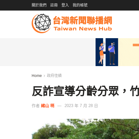
關於我們
註冊
登入
我的帳號
Home
政府佳績
反詐宣導分齡分眾，
作者
緒山 哨
2023 年 7 月 28 日