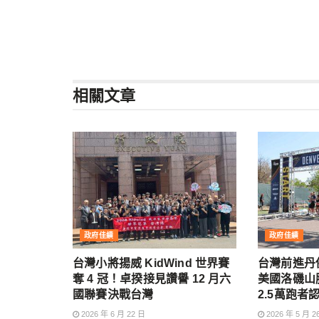
相關
文章
政府佳績
政府佳績
台灣小將揚威 KidWind 世界賽
台灣前進丹
奪 4 冠！卓揆接見讚譽 12 月六
美國洛磯山
國聯賽決戰台灣
2.5萬跑者
2026 年 6 月 22 日
2026 年 5 月 2