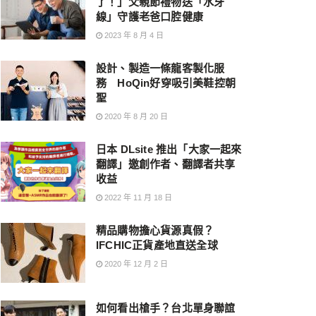
了！」父親節禮物送「水牙
線」守護老爸口腔健康
2023 年 8 月 4 日
設計、製造一條龍客製化服
務 HoQin好穿吸引美鞋控朝
聖
2020 年 8 月 20 日
日本 DLsite 推出「大家一起來
翻譯」邀創作者、翻譯者共享
收益
2022 年 11 月 18 日
精品購物擔心貨源真假？
IFCHIC正貨產地直送全球
2020 年 12 月 2 日
如何看出槍手？台北單身聯誼