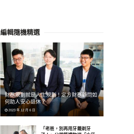
編輯隨機精選
財務規劃就是人生規劃！定方財務顧問如
何助人安心退休？
2023 年 12 月 6 日
「老爸，別再用牙籤剃牙