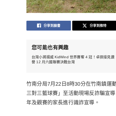
分享到臉書
分享到推特
您可能也有興趣
台灣小將揚威 KidWind 世界賽奪 4 冠！卓揆接見讚
譽 12 月六國聯賽決戰台灣
竹南分局7月22日8時30分在竹南鎮運
三對三籃球賽」至活動現場反詐騙宣導
年及觀賽的家長進行識詐宣導。