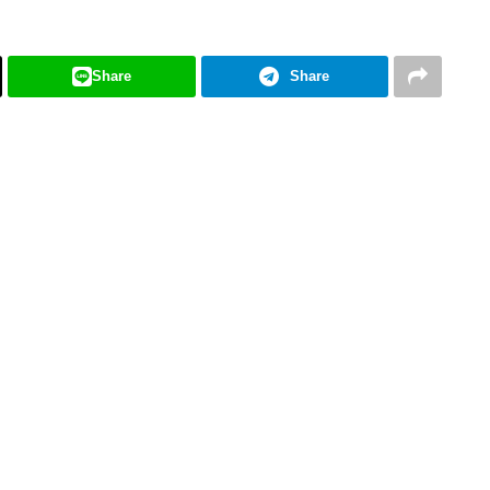
Share
Share