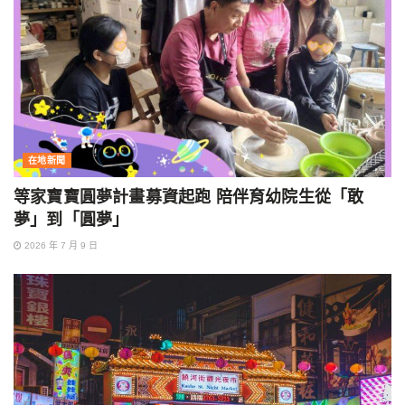
在地新聞
等家寶寶圓夢計畫募資起跑 陪伴育幼院生從「敢
夢」到「圓夢」
2026 年 7 月 9 日