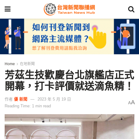
Home
在地新聞
芳茲生技歡慶台北旗艦店正式
開幕，打卡評價就送滴魚精！
作者
優 新聞
2023 年 5 月 19 日
A
A
Reading Time: 1 min read