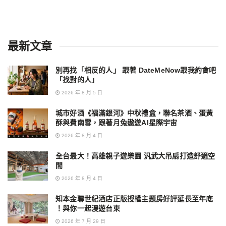
最新文章
別再找「相反的人」 跟著 DateMeNow跟我約會吧
「找對的人」
2026 年 8 月 5 日
城市好酒《福滿銀河》中秋禮盒，聯名茶酒、蛋黃
酥與費南雪，跟著月兔遨遊AI星際宇宙
2026 年 8 月 4 日
全台最大！高雄親子遊樂園 汎武大吊扇打造舒適空
間
2026 年 8 月 4 日
知本金聯世紀酒店正版授權主題房好評延長至年底
！與你一起漫遊台東
2026 年 7 月 29 日