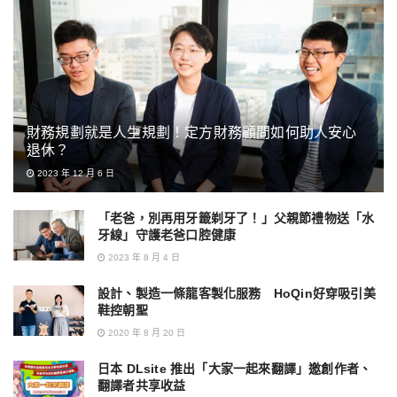
財務規劃就是人生規劃！定方財務顧問如何助人安心
退休？
2023 年 12 月 6 日
「老爸，別再用牙籤剃牙了！」父親節禮物送「水
牙線」守護老爸口腔健康
2023 年 8 月 4 日
設計、製造一條龍客製化服務 HoQin好穿吸引美
鞋控朝聖
2020 年 8 月 20 日
日本 DLsite 推出「大家一起來翻譯」邀創作者、
翻譯者共享收益