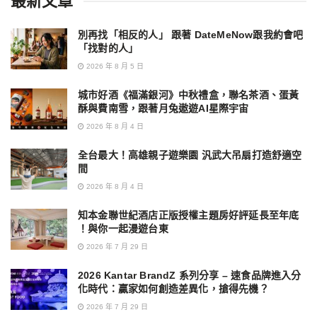
最新文章
別再找「相反的人」 跟著 DateMeNow跟我約會吧
「找對的人」
2026 年 8 月 5 日
城市好酒《福滿銀河》中秋禮盒，聯名茶酒、蛋黃
酥與費南雪，跟著月兔遨遊AI星際宇宙
2026 年 8 月 4 日
全台最大！高雄親子遊樂園 汎武大吊扇打造舒適空
間
2026 年 8 月 4 日
知本金聯世紀酒店正版授權主題房好評延長至年底
！與你一起漫遊台東
2026 年 7 月 29 日
2026 Kantar BrandZ 系列分享 – 速食品牌進入分
化時代：贏家如何創造差異化，搶得先機？
2026 年 7 月 29 日