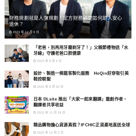
財務規劃就是人生規劃！定方財務顧問如何助人安心
退休？
2023 年 12 月 6 日
「老爸，別再用牙籤剃牙了！」父親節禮物送「水
牙線」守護老爸口腔健康
2023 年 8 月 4 日
設計、製造一條龍客製化服務 HoQin好穿吸引美
鞋控朝聖
2020 年 8 月 20 日
日本 DLsite 推出「大家一起來翻譯」邀創作者、
翻譯者共享收益
2022 年 11 月 18 日
精品購物擔心貨源真假？IFCHIC正貨產地直送全球
2020 年 12 月 2 日