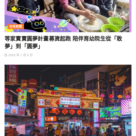
在地新聞
等家寶寶圓夢計畫募資起跑 陪伴育幼院生從「敢
夢」到「圓夢」
2026 年 7 月 9 日