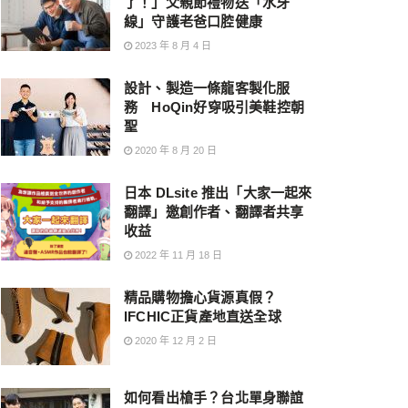
了！」父親節禮物送「水牙
線」守護老爸口腔健康
2023 年 8 月 4 日
設計、製造一條龍客製化服
務 HoQin好穿吸引美鞋控朝
聖
2020 年 8 月 20 日
日本 DLsite 推出「大家一起來
翻譯」邀創作者、翻譯者共享
收益
2022 年 11 月 18 日
精品購物擔心貨源真假？
IFCHIC正貨產地直送全球
2020 年 12 月 2 日
如何看出槍手？台北單身聯誼