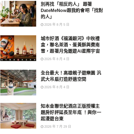
別再找「相反的人」 跟著
DateMeNow跟我約會吧「找對
的人」
2026 年 8 月 5 日
城市好酒《福滿銀河》中秋禮
盒，聯名茶酒、蛋黃酥與費南
雪，跟著月兔遨遊AI星際宇宙
2026 年 8 月 4 日
全台最大！高雄親子遊樂園 汎
武大吊扇打造舒適空間
2026 年 8 月 4 日
知本金聯世紀酒店正版授權主
題房好評延長至年底 ！與你一
起漫遊台東
2026 年 7 月 29 日