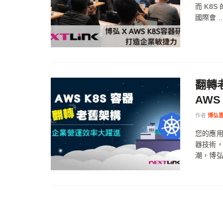
而 K8S
國際會 ..
翻轉
AWS
作者
博弘雲
您的應用
器技術
潮，博弘雲