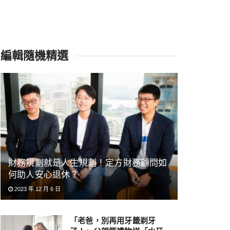
編輯隨機精選
財務規劃就是人生規劃！定方財務顧問如
何助人安心退休？
2023 年 12 月 6 日
「老爸，別再用牙籤剃牙