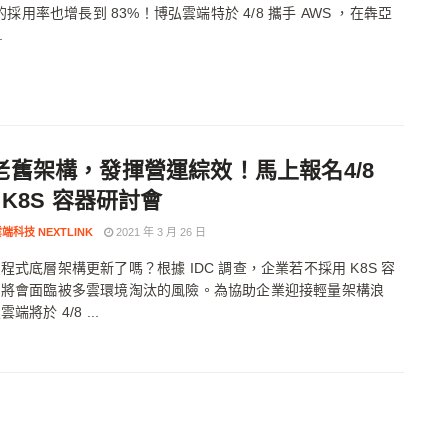
 的採用率也增長到 83%！博弘雲端特於 4/8 攜手 AWS ，在犇亞
.
老舊架構，發揮營運綜效！馬上報名4/8
 K8S 容器研討會
端科技 NEXTLINK
2021 年 3 月 26 日
程式底層架構更新了嗎？根據 IDC 調查，企業若不採用 K8S 容
，將會面臨被多雲環境淘汰的風險。為協助企業迎接輕量架構浪
端將於 4/8 ...