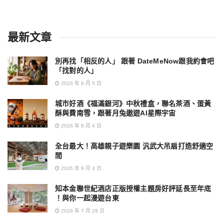
最新文章
別再找「相反的人」 跟著 DateMeNow跟我約會吧
「找對的人」
2026 年 8 月 5 日
城市好酒《福滿銀河》中秋禮盒，聯名茶酒、蛋黃
酥與費南雪，跟著月兔遨遊AI星際宇宙
2026 年 8 月 4 日
全台最大！高雄親子遊樂園 汎武大吊扇打造舒適空
間
2026 年 8 月 4 日
知本金聯世紀酒店正版授權主題房好評延長至年底
！與你一起漫遊台東
2026 年 7 月 29 日