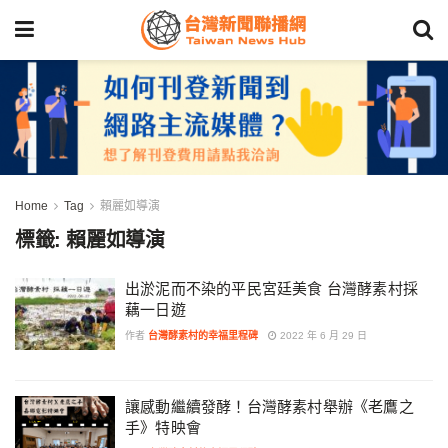
Home
Tag
賴麗如導演
標籤:
賴麗如導演
出淤泥而不染的平民宮廷美食 台灣酵素村採
藕一日遊
作者
台灣酵素村的幸福里程碑
2022 年 6 月 29 日
讓感動繼續發酵！台灣酵素村舉辦《老鷹之
手》特映會