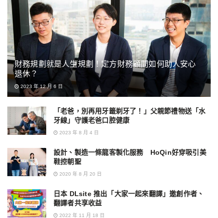
財務規劃就是人生規劃！定方財務顧問如何助人安心
退休？
2023 年 12 月 6 日
「老爸，別再用牙籤剃牙了！」父親節禮物送「水
牙線」守護老爸口腔健康
2023 年 8 月 4 日
設計、製造一條龍客製化服務 HoQin好穿吸引美
鞋控朝聖
2020 年 8 月 20 日
日本 DLsite 推出「大家一起來翻譯」邀創作者、
翻譯者共享收益
2022 年 11 月 18 日