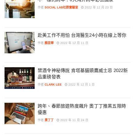
作者
SOCIAL LAB社群實驗室
2022 年 12 月 23 日
赴美工作不用怕 台灣醫生24小時在線上等你
作者
顏昱華
2022 年 12 月 11 日
禁酒令神秘傳說 肯塔基貓頭鷹威士忌 2022新
品重磅發表
作者
CLARK LEE
2022 年 12 月 1 日
跨年、春節旅遊熱度飆升 奧丁丁推黑五限時
優惠
作者
奧丁丁
2022 年 11 月 24 日