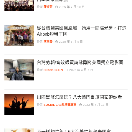
作者
陳淑芬
2025 年 7 月 10 日
從台灣到美國鳳凰城—她用一間陽光房，打造
Airbnb短租王國
作者
李玉嫈
2025 年 6 月 4 日
台灣剪輯/音效師黃詩詠勇闖美國獨立電影圈
作者
FRANK CHEN
2025 年 4 月 7 日
出國畢旅怎麼玩？八大熱門畢旅國家帶你看
作者
SOCIAL LAB社群實驗室
2023 年 7 月 13 日
不一樣的跨年！6大海外跨年必去國家