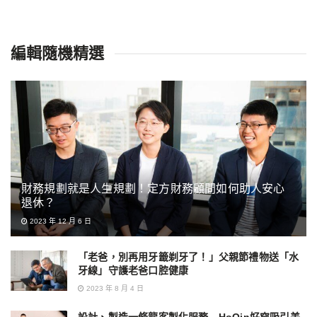
編輯隨機精選
財務規劃就是人生規劃！定方財務顧問如何助人安心
退休？
2023 年 12 月 6 日
「老爸，別再用牙籤剃牙了！」父親節禮物送「水
牙線」守護老爸口腔健康
2023 年 8 月 4 日
設計、製造一條龍客製化服務 HoQin好穿吸引美