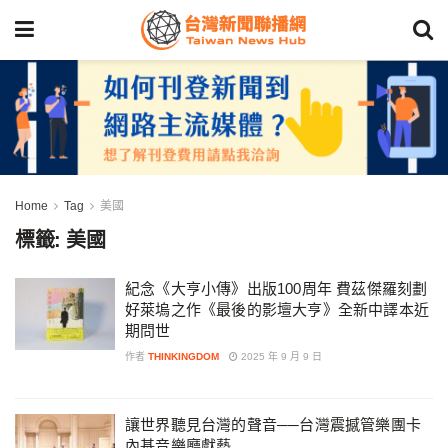
Home
Tag
美國
標籤:
美國
紀念《大亨小傳》出版100周年 費茲傑羅刻劃
好萊塢之作《最後的影壇大亨》全新中譯本近
期問世
作者
THINKINGDOM
2025 年 9 月 9 日
讓世界聽見台灣的聲音──台灣震撼管樂團卡
內基音樂廳獻藝