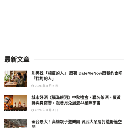
最新文章
別再找「相反的人」 跟著 DateMeNow跟我約會吧
「找對的人」
2026 年 8 月 5 日
城市好酒《福滿銀河》中秋禮盒，聯名茶酒、蛋黃
酥與費南雪，跟著月兔遨遊AI星際宇宙
2026 年 8 月 4 日
全台最大！高雄親子遊樂園 汎武大吊扇打造舒適空
間