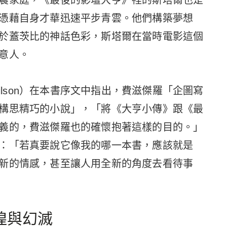
農家庭，《最後的影壇大亨》裡的斯塔爾也是
憑藉自身才華迅速平步青雲。他們構築夢想
於蓋茨比的神話色彩，斯塔爾在當時電影這個
意人。
Wilson）在本書序文中指出，費滋傑羅「企圖寫
構思精巧的小說」，「將《大亨小傳》跟《最
義的，費滋傑羅也的確懷抱著這樣的目的。」
：「若真要說它像我的哪一本書，應該就是
新的情感，甚至讓人用全新的角度去看待事
煌與幻滅