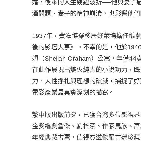
婚，後來的人生幾經波折──他與妻子
酒問題、妻子的精神崩潰，也影響他們
1937年，費滋傑羅移居好萊塢擔任編
後的影壇大亨》。不幸的是，他於194
姆（Sheilah Graham）公寓，
在此作展現出爐火純青的小說功力，既
力、人性掙扎與理想的破滅，捕捉了好
電影產業最真實深刻的描寫。
繁中版出版前夕，已獲台灣多位影視界
金獎編劇詹傑、劉梓潔、作家馬欣、蕭
年經典藏書票，值得費滋傑羅書迷珍藏