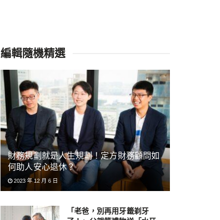
編輯隨機精選
財務規劃就是人生規劃！定方財務顧問如
何助人安心退休？
2023 年 12 月 6 日
「老爸，別再用牙籤剃牙