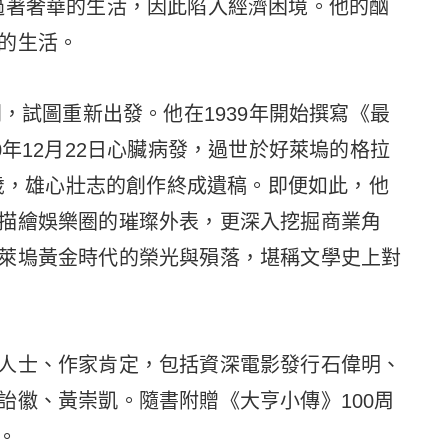
過著奢華的生活，因此陷入經濟困境。他的酗
的生活。
劇，試圖重新出發。他在1939年開始撰寫《最
0年12月22日心臟病發，過世於好萊塢的格拉
年僅44歲，雄心壯志的創作終成遺稿。即便如此，他
描繪娛樂圈的璀璨外表，更深入挖掘商業角
萊塢黃金時代的榮光與殞落，堪稱文學史上對
人士、作家肯定，包括資深電影發行石偉明、
詒徽、黃崇凱。隨書附贈《大亨小傳》100周
。