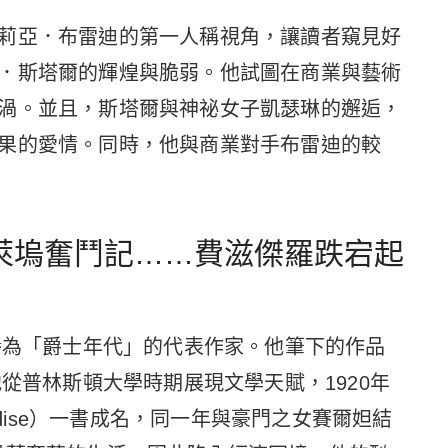
莉亞．布雷迪的第一人稱視角，讓讀者窺見好
．斯塔爾的輝煌與脆弱。他試圖在商業與藝術
渦。並且，斯塔爾與神祕女子凱瑟琳的邂逅，
果的愛情。同時，他與商業對手布雷迪的較
萊塢奮鬥記……費滋傑羅跌宕起
被譽為「爵士年代」的代表作家。他筆下的作品
他從普林斯頓大學時期展現文學天賦，1920年
Paradise）一書成名，同一年與豪門之女賽爾妲結