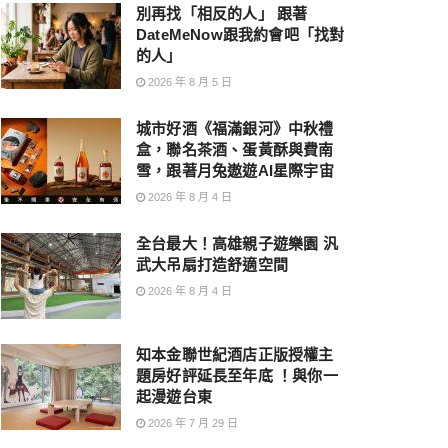
別再找「相反的人」 跟著
DateMeNow跟我約會吧「找對
的人」
2026 年 8 月 5 日
城市好酒《福滿銀河》中秋禮
盒，聯名茶酒、蛋黃酥與費南
雪，跟著月兔遨遊AI星際宇宙
2026 年 8 月 4 日
全台最大！高雄親子遊樂園 汎
武大吊扇打造舒適空間
2026 年 8 月 4 日
知本金聯世紀酒店正版授權主
題房好評延長至年底 ！與你一
起漫遊台東
2026 年 7 月 29 日