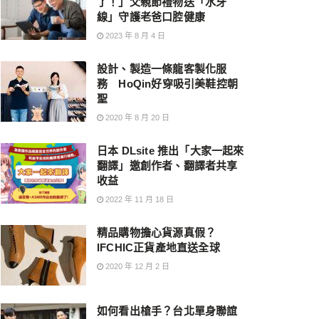
了！」父親節禮物送「水牙
線」守護老爸口腔健康
2023 年 8 月 4 日
設計、製造一條龍客製化服
務 HoQin好穿吸引美鞋控朝
聖
2020 年 8 月 20 日
日本 DLsite 推出「大家一起來
翻譯」邀創作者、翻譯者共享
收益
2022 年 11 月 18 日
精品購物擔心貨源真假？
IFCHIC正貨產地直送全球
2020 年 12 月 2 日
如何看出槍手？台北單身聯誼