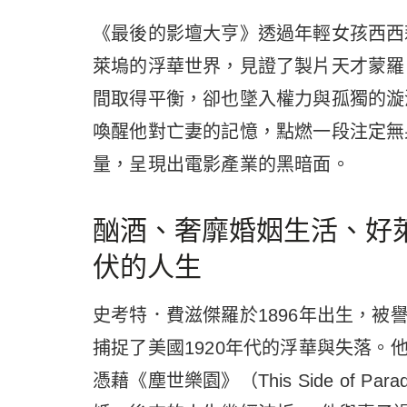
《最後的影壇大亨》透過年輕女孩西西
萊塢的浮華世界，見證了製片天才蒙羅
間取得平衡，卻也墜入權力與孤獨的漩
喚醒他對亡妻的記憶，點燃一段注定無
量，呈現出電影產業的黑暗面。
酗酒、奢靡婚姻生活、好
伏的人生
史考特．費滋傑羅於1896年出生，
捕捉了美國1920年代的浮華與失落。
憑藉《塵世樂園》（This Side of 