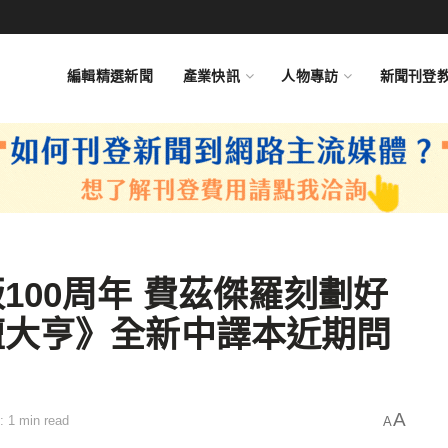
編輯精選新聞
產業快訊
人物專訪
新聞刊登
100周年 費茲傑羅刻劃好
壇大亨》全新中譯本近期問
A
: 1 min read
A