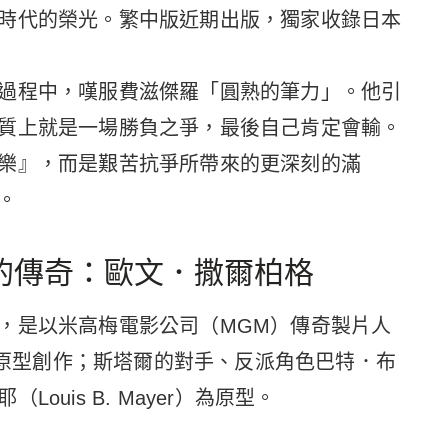
時代的榮光。繁中版近期出版，獨家收錄日本
過程中，嘆服費滋傑羅「圓熟的筆力」。他引
質上就是一場勝負之爭，最後自己肯定會輸。
樂』，而是艱苦抗爭所帶來的更深刻的滿
。
的傳奇：歐文．撒爾柏格
，是以米高梅電影公司（MGM）傳奇製片人
erg）為原型創作；斯塔爾的對手、反派角色巴特．布
uis B. Mayer）為原型。