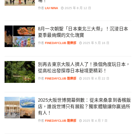
場！
作者
LIU NINA
2025 年 8 月 12 日
8月一次朝聖「日本東北三大祭」！沉浸日本
夏季最絢爛的文化瑰寶
作者
FINEDAYCLUB 酷樂部
2025 年 5 月 16 日
別再去東京大阪人擠人了！換個角度玩日本，
從高松出發探尋日本秘境更精彩！
作者
FINEDAYCLUB 酷樂部
2025 年 4 月 22 日
2025大阪世博開幕倒數：從未來桑拿到香檳飯
店，誰說世博只有展館？獨家體驗讓你贏過所
有人！
作者
FINEDAYCLUB 酷樂部
2025 年 4 月 7 日