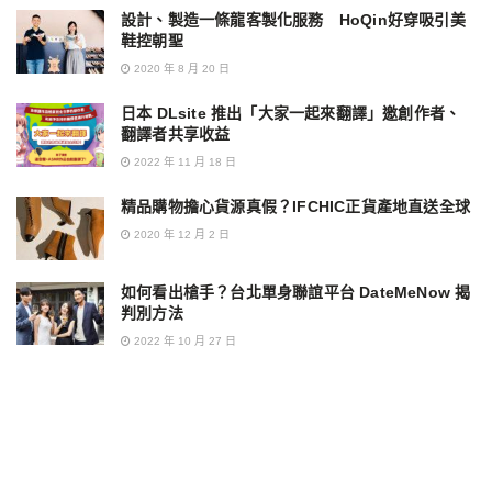
設計、製造一條龍客製化服務 HoQin好穿吸引美
鞋控朝聖
2020 年 8 月 20 日
日本 DLsite 推出「大家一起來翻譯」邀創作者、
翻譯者共享收益
2022 年 11 月 18 日
精品購物擔心貨源真假？IFCHIC正貨產地直送全球
2020 年 12 月 2 日
如何看出槍手？台北單身聯誼平台 DateMeNow 揭
判別方法
2022 年 10 月 27 日