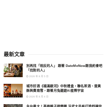
最新文章
別再找「相反的人」 跟著 DateMeNow跟我約會吧
「找對的人」
2026 年 8 月 5 日
城市好酒《福滿銀河》中秋禮盒，聯名茶酒、蛋黃
酥與費南雪，跟著月兔遨遊AI星際宇宙
2026 年 8 月 4 日
全台最大！高雄親子遊樂園 汎武大吊扇打造舒適空