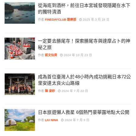
從海底到酒杯，前往日本宮城發現隱藏在水下
的獨特清酒
作者
FINEDAYCLUB 酷樂部
2025 年 3 月 28 日
一定要去勝尾寺！探索勝尾寺與達摩占卜的神
秘之旅
作者
凱文仙貝
2024 年 10 月 23 日
成為首位臺灣人於48小時內成功挑戰日本72公
里安達太良火山路線
作者
陳 姿妙
2024 年 7 月 22 日
日本旅遊懶人救星 6個熱門豪華露地點大公開
作者
LIU NINA
2024 年 7 月 3 日