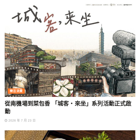
樂活消費
從南機場到菜包香 「城客・來坐」系列活動正式啟
動
2026 年 7 月 23 日