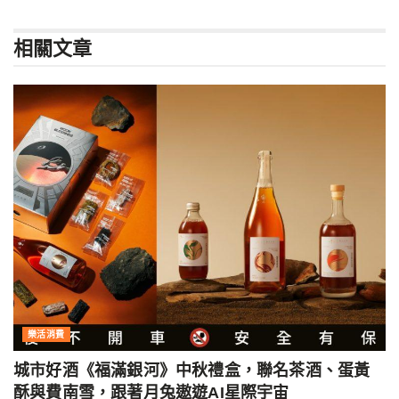
相關
文章
樂活消費
城市好酒《福滿銀河》中秋禮盒，聯名茶酒、蛋黃
酥與費南雪，跟著月兔遨遊AI星際宇宙