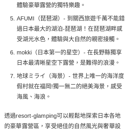
體驗豪華露營的獨特樂趣。
AFUMI（琵琶湖）- 到關西旅遊千萬不能錯
過日本最大的湖泊-琵琶湖！在琵琶湖畔感
受湖光水色，體驗與大自然的親密接觸。
mokki（日本第一的星空）- 在長野縣獨享
日本最清晰星空下露營，是難得的浪漫。
地球ミライ（海景）- 世界上唯一的海洋度
假村就在福岡!獨一無二的絕美海景，感受
海風、海浪。
透過resort-glamping
可以輕鬆地探索日本各地
的豪華露營區，享受絕佳的自然風光與奢華設