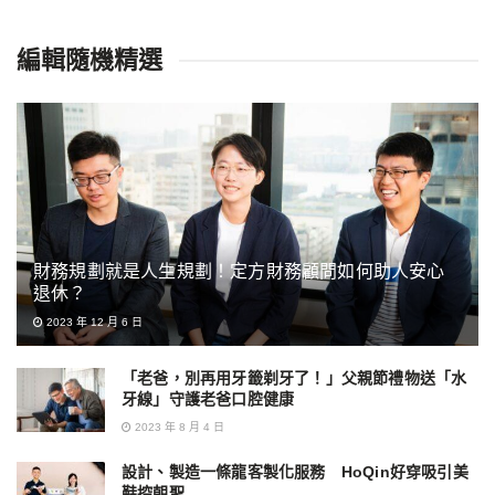
編輯隨機精選
財務規劃就是人生規劃！定方財務顧問如何助人安心
退休？
2023 年 12 月 6 日
「老爸，別再用牙籤剃牙了！」父親節禮物送「水
牙線」守護老爸口腔健康
2023 年 8 月 4 日
設計、製造一條龍客製化服務 HoQin好穿吸引美
鞋控朝聖