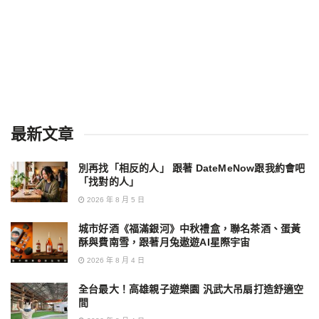
最新文章
別再找「相反的人」 跟著 DateMeNow跟我約會吧
「找對的人」
2026 年 8 月 5 日
城市好酒《福滿銀河》中秋禮盒，聯名茶酒、蛋黃
酥與費南雪，跟著月兔遨遊AI星際宇宙
2026 年 8 月 4 日
全台最大！高雄親子遊樂園 汎武大吊扇打造舒適空
間