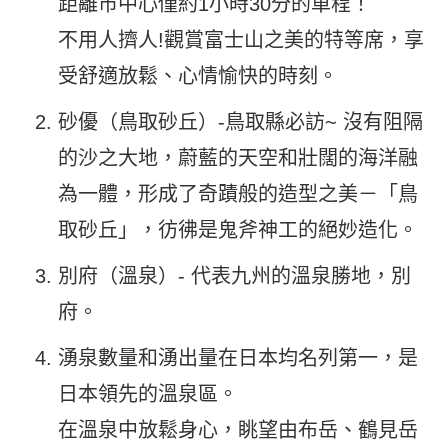
距離市中心僅約1小時30分的車程！
不用人擠人!觀賞富士山之美的特等席，享
受舒適放鬆、心情愉快的時刻。
砂優（鳥取砂丘）-鳥取縣必訪~ 沒有阻隔
的沙之大地，蔚藍的天空和壯闊的海洋融
為一體，形成了奇蹟般的造型之美－「鳥
取砂丘」，
彷彿是鬼斧神工的絕妙造化。
別府（溫泉）- 代表九州的溫泉勝地，別
府。
湧泉數量和湧出量在日本均名列第一，是
日本領先的溫泉區。
在溫泉中放鬆身心，眺望由布岳、鶴見岳