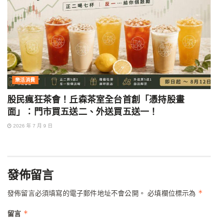
樂活消費
股民瘋狂茶會！丘森茶室全台首創「憑持股畫
面」：門市買五送二、外送買五送一！
2026 年 7 月 9 日
發佈留言
*
發佈留言必須填寫的電子郵件地址不會公開。
必填欄位標示為
*
留言