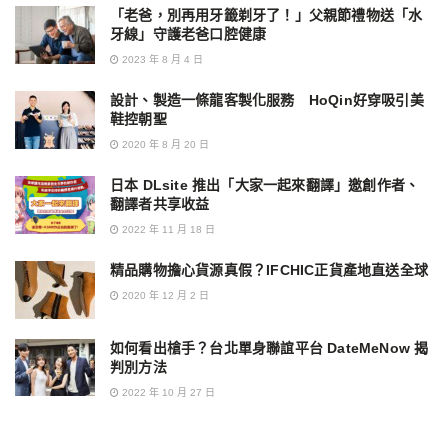
「老爸，別再用牙籤剃牙了！」父親節禮物送「水
牙線」守護老爸口腔健康
2023 年 8 月 4 日
設計、製造一條龍客製化服務 HoQin好穿吸引美
鞋控朝聖
2020 年 8 月 20 日
日本 DLsite 推出「大家一起來翻譯」邀創作者、
翻譯者共享收益
2022 年 11 月 18 日
精品購物擔心貨源真假？IFCHIC正貨產地直送全球
2020 年 12 月 2 日
如何看出槍手？台北單身聯誼平台 DateMeNow 揭
判別方法
2022 年 10 月 27 日