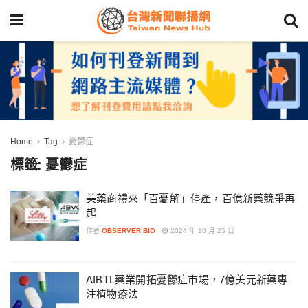
Home
Tag
憂鬱症
標籤:
憂鬱症
美藥商禮來「百憂解」停產，百億新藥競爭再
起
作者
OBSERVER BIO
2024 年 10 月 25 日
AIBTL藥業開拓憂鬱症市場，7億美元新藥專
注植物療法