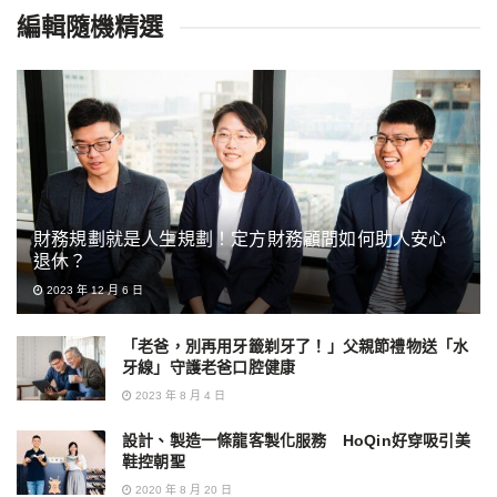
編輯隨機精選
財務規劃就是人生規劃！定方財務顧問如何助人安心
退休？
2023 年 12 月 6 日
「老爸，別再用牙籤剃牙了！」父親節禮物送「水
牙線」守護老爸口腔健康
2023 年 8 月 4 日
設計、製造一條龍客製化服務 HoQin好穿吸引美
鞋控朝聖
2020 年 8 月 20 日