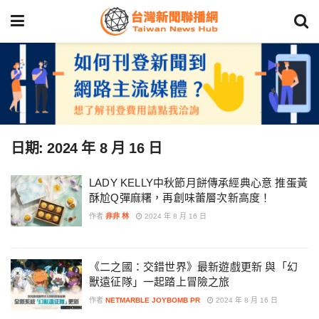
日期:
2024 年 8 月 16 日
LADY KELLY中秋節月餅傳承經典心意 推蛋黃
酥尬Q彈麻糬，再創味蕾層次新高度！
作者
非非 林
2024 年 8 月 16 日
《二之國：交錯世界》最新遊戲更新 與「幻
獸遠征隊」一起踏上冒險之旅
作者
NETMARBLE JOYBOMB PR
2024 年 8 月 16 日