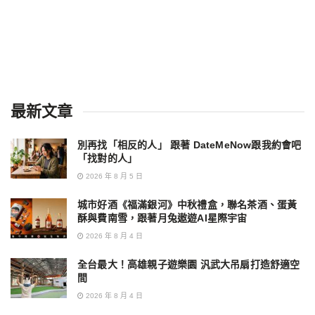
最新文章
別再找「相反的人」 跟著 DateMeNow跟我約會吧
「找對的人」
2026 年 8 月 5 日
城市好酒《福滿銀河》中秋禮盒，聯名茶酒、蛋黃
酥與費南雪，跟著月兔遨遊AI星際宇宙
2026 年 8 月 4 日
全台最大！高雄親子遊樂園 汎武大吊扇打造舒適空
間
2026 年 8 月 4 日