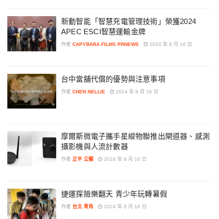
新動智能「智慧充電管理技術」榮獲2024
APEC ESCI智慧運輸金牌
作者
CAPYBARA FILMS PRNEWS
2024 年 8 月 16 日
台中當舖代償的優勢與注意事項
作者
CHEN NELLIE
2024 年 8 月 16 日
摩爾斯微電子攜手星縱物聯推出閘道器、感測
攝影機與人流計數器
作者
正平 公關
2024 年 8 月 16 日
捷運探險樂翻天 青少年玩轉暑假
作者
台北 青角
2024 年 8 月 16 日