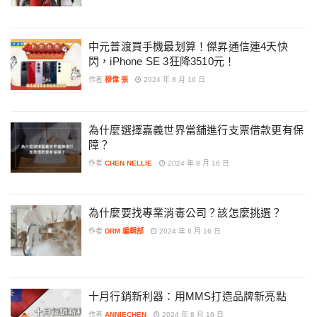
中元普渡買手機最划算！傑昇通信連4天快
閃，iPhone SE 3狂降3510元！
作者
穆偉 張
2024 年 8 月 16 日
為什麼選擇嘉義世界當舖進行支票借款更有保
障？
作者
CHEN NELLIE
2024 年 8 月 16 日
為什麼要找專業消毒公司？該怎麼挑選？
作者
DRM 編輯部
2024 年 8 月 16 日
十月行銷新利器：用MMS打造品牌新亮點
作者
ANNIECHEN
2024 年 8 月 16 日