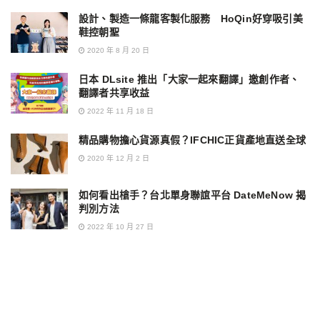
設計、製造一條龍客製化服務 HoQin好穿吸引美
鞋控朝聖
2020 年 8 月 20 日
日本 DLsite 推出「大家一起來翻譯」邀創作者、
翻譯者共享收益
2022 年 11 月 18 日
精品購物擔心貨源真假？IFCHIC正貨產地直送全球
2020 年 12 月 2 日
如何看出槍手？台北單身聯誼平台 DateMeNow 揭
判別方法
2022 年 10 月 27 日