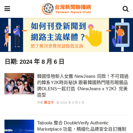
日期:
2024 年 8 月 6 日
韓國怪物新人女團 NewJeans 同款！不可錯過
的韓系Y2K時尚秘訣 跟著韓國熱門隱形眼鏡品
牌OLENS一起打造《NewJeans x Y2K》完美
造型
作者
周 立于
2024 年 8 月 6 日
Taboola 整合 DoubleVerify Authentic
Marketplace 功能，精細化品牌安全自訂機制