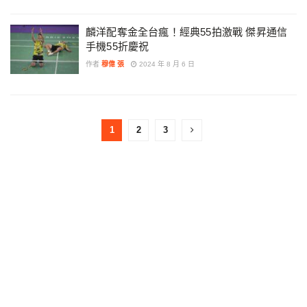
麟洋配奪金全台瘋！經典55拍激戰 傑昇通信
手機55折慶祝
作者
穆偉 張
2024 年 8 月 6 日
1
2
3