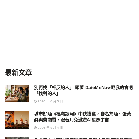
最新文章
別再找「相反的人」 跟著 DateMeNow跟我約會吧
「找對的人」
2026 年 8 月 5 日
城市好酒《福滿銀河》中秋禮盒，聯名茶酒、蛋黃
酥與費南雪，跟著月兔遨遊AI星際宇宙
2026 年 8 月 4 日