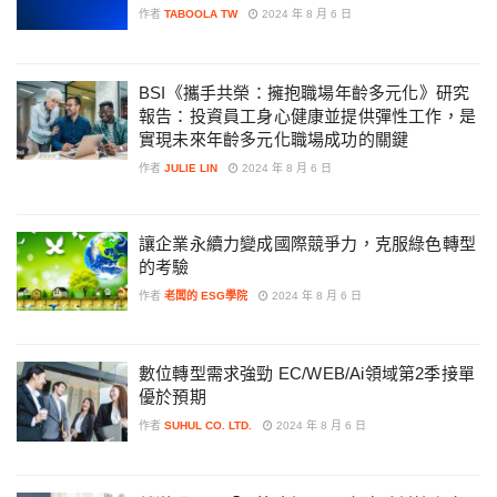
作者
TABOOLA TW
2024 年 8 月 6 日
BSI《攜手共榮：擁抱職場年齡多元化》研究
報告：投資員工身心健康並提供彈性工作，是
實現未來年齡多元化職場成功的關鍵
作者
JULIE LIN
2024 年 8 月 6 日
讓企業永續力變成國際競爭力，克服綠色轉型
的考驗
作者
老闆的 ESG學院
2024 年 8 月 6 日
數位轉型需求強勁 EC/WEB/Ai領域第2季接單
優於預期
作者
SUHUL CO. LTD.
2024 年 8 月 6 日