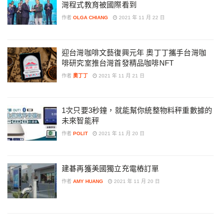
灣程式教育被國際看到
作者
OLGA CHIANG
2021 年 11 月 22 日
迎台灣咖啡文藝復興元年 奧丁丁攜手台灣咖
啡研究室推台灣首發精品咖啡NFT
作者
奧丁丁
2021 年 11 月 21 日
1次只要3秒鐘，就能幫你統整物料秤重數據的
未來智能秤
作者
POLIT
2021 年 11 月 20 日
建碁再獲美國獨立充電樁訂單
作者
AMY HUANG
2021 年 11 月 20 日