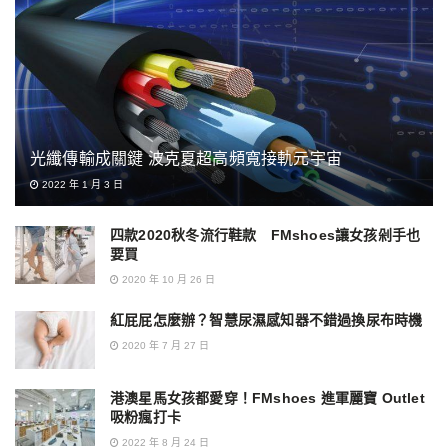
光纖傳輸成關鍵 波克夏超高頻寬接軌元宇宙
2022 年 1 月 3 日
四款2020秋冬流行鞋款 FMshoes讓女孩剁手也
要買
2020 年 10 月 26 日
紅屁屁怎麼辦？智慧尿濕感知器不錯過換尿布時機
2020 年 7 月 27 日
港澳星馬女孩都愛穿！FMshoes 進軍麗寶 Outlet
吸粉瘋打卡
2022 年 8 月 24 日