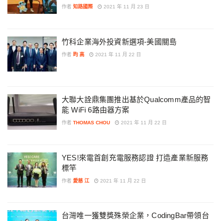
作者
知路國際
2021 年 11 月 23 日
竹科企業海外投資新選項-美國關島
作者
昀 高
2021 年 11 月 22 日
大聯大詮鼎集團推出基於Qualcomm產品的智
能 WiFi 6路由器方案
作者
THOMAS CHOU
2021 年 11 月 22 日
YES!來電首創充電服務認證 打造產業新服務
標竿
作者
愛慈 江
2021 年 11 月 22 日
台灣唯一獲雙獎殊榮企業，CodingBar帶領台