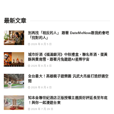
最新文章
別再找「相反的人」 跟著 DateMeNow跟我約會吧
「找對的人」
2026 年 8 月 5 日
城市好酒《福滿銀河》中秋禮盒，聯名茶酒、蛋黃
酥與費南雪，跟著月兔遨遊AI星際宇宙
2026 年 8 月 4 日
全台最大！高雄親子遊樂園 汎武大吊扇打造舒適空
間
2026 年 8 月 4 日
知本金聯世紀酒店正版授權主題房好評延長至年底
！與你一起漫遊台東
2026 年 7 月 29 日