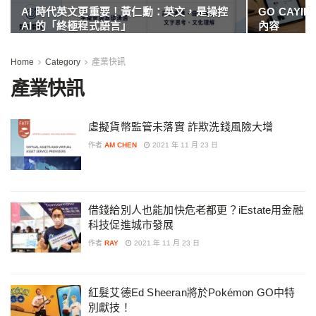
AI 時代英文更重要！黃仁勳：英文，是操控
GO CAY
AI 的「終極程式語言」
內容
Home
Category
產業快訊
產業快訊
虛擬貨幣監管未落實 詐欺洗錢風險大增
作者
AM CHEN
2021 年 11 月 23 日
借錢給別人也能加快危老都更？iEstate用金融
科技促進城市發展
作者
RAY
2021 年 11 月 23 日
紅髮艾德Ed Sheeran將於Pokémon GO中特
別獻技！