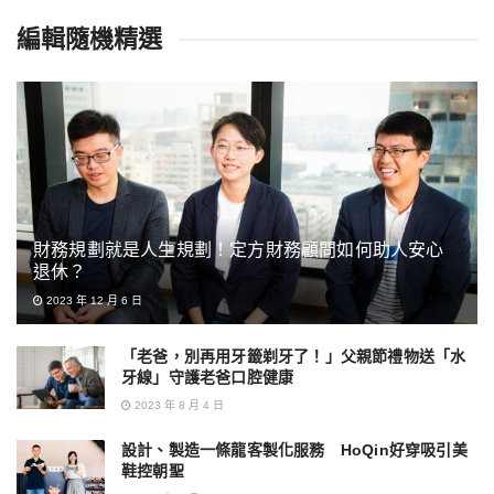
編輯隨機精選
財務規劃就是人生規劃！定方財務顧問如何助人安心
退休？
2023 年 12 月 6 日
「老爸，別再用牙籤剃牙了！」父親節禮物送「水
牙線」守護老爸口腔健康
2023 年 8 月 4 日
設計、製造一條龍客製化服務 HoQin好穿吸引美
鞋控朝聖