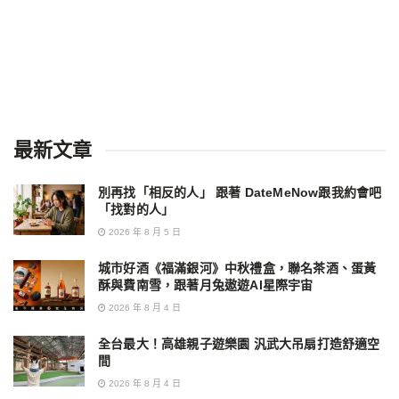
最新文章
別再找「相反的人」 跟著 DateMeNow跟我約會吧
「找對的人」
2026 年 8 月 5 日
城市好酒《福滿銀河》中秋禮盒，聯名茶酒、蛋黃
酥與費南雪，跟著月兔遨遊AI星際宇宙
2026 年 8 月 4 日
全台最大！高雄親子遊樂園 汎武大吊扇打造舒適空
間
2026 年 8 月 4 日