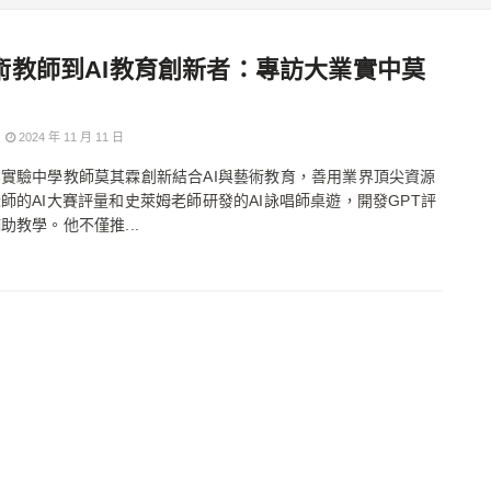
術教師到AI教育創新者：專訪大業實中莫
2024 年 11 月 11 日
實驗中學教師莫其霖創新結合AI與藝術教育，善用業界頂尖資源
師的AI大賽評量和史萊姆老師研發的AI詠唱師桌遊，開發GPT評
助教學。他不僅推...