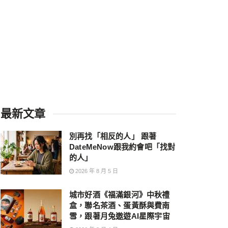
最新文章
別再找「相反的人」 跟著
DateMeNow跟我約會吧「找對
的人」
2026 年 8 月 5 日
城市好酒《福滿銀河》中秋禮
盒，聯名茶酒、蛋黃酥與費南
雪，跟著月兔遨遊AI星際宇宙