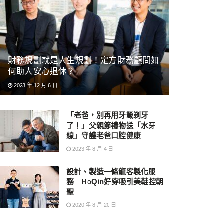
財務規劃就是人生規劃！定方財務顧問如
何助人安心退休？
2023 年 12 月 6 日
「老爸，別再用牙籤剃牙
了！」父親節禮物送「水牙
線」守護老爸口腔健康
2023 年 8 月 4 日
設計、製造一條龍客製化服
務 HoQin好穿吸引美鞋控朝
聖
2020 年 8 月 20 日