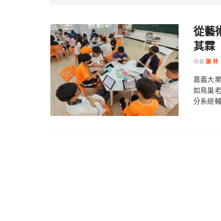
從藝
其霖
作者
謝 林
嘉義大業
如鳥巢老
分系統輔