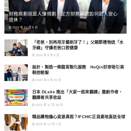
財務規劃就是人生規劃！定方財務顧問如何助人安心
退休？
2023 年 12 月 6 日
「老爸，別再用牙籤剃牙了！」父親節禮物送「水
牙線」守護老爸口腔健康
2023 年 8 月 4 日
設計、製造一條龍客製化服務 HoQin好穿吸引美
鞋控朝聖
2020 年 8 月 20 日
日本 DLsite 推出「大家一起來翻譯」邀創作者、
翻譯者共享收益
2022 年 11 月 18 日
精品購物擔心貨源真假？IFCHIC正貨產地直送全球
2020 年 12 月 2 日