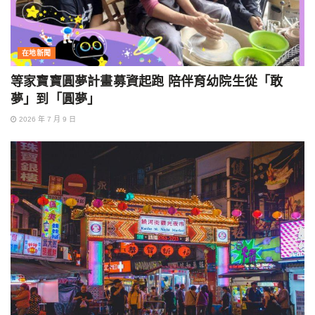
在地新聞
等家寶寶圓夢計畫募資起跑 陪伴育幼院生從「敢
夢」到「圓夢」
2026 年 7 月 9 日