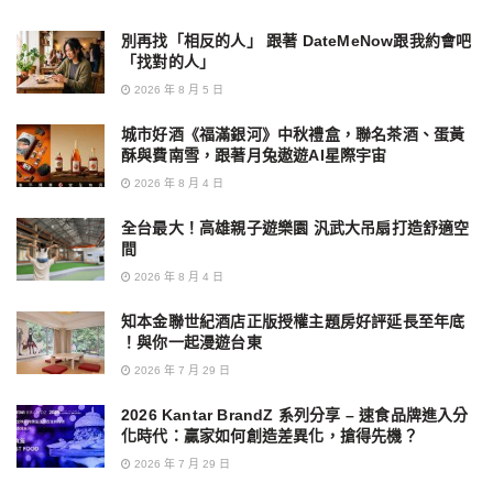
別再找「相反的人」 跟著 DateMeNow跟我約會吧
「找對的人」
2026 年 8 月 5 日
城市好酒《福滿銀河》中秋禮盒，聯名茶酒、蛋黃
酥與費南雪，跟著月兔遨遊AI星際宇宙
2026 年 8 月 4 日
全台最大！高雄親子遊樂園 汎武大吊扇打造舒適空
間
2026 年 8 月 4 日
知本金聯世紀酒店正版授權主題房好評延長至年底
！與你一起漫遊台東
2026 年 7 月 29 日
2026 Kantar BrandZ 系列分享 – 速食品牌進入分
化時代：贏家如何創造差異化，搶得先機？
2026 年 7 月 29 日