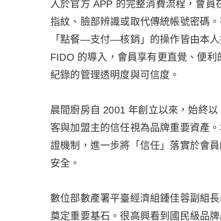
入於官方 APP 的完整消費流程，會
指紋、臉部辨識或取代傳統帳號密碼。
「點餐—支付—核銷」的操作皆由本人
FIDO 的導入，會員享有更直覺、便
紀錄的管理透明度與可信度。
晨間廚房自 2001 年創立以來，始
客與加盟主的信任視為品牌重要資產。本
證機制，進一步將「信任」落實於會員
安全。
數位部數產署平臺經濟組鍾佳蓉副組長
奠定重要基石。很高興看到國民級品牌晨