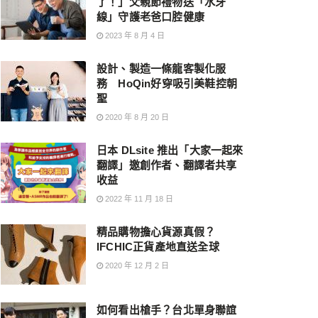
了！」父親節禮物送「水牙
線」守護老爸口腔健康
2023 年 8 月 4 日
設計、製造一條龍客製化服
務 HoQin好穿吸引美鞋控朝
聖
2020 年 8 月 20 日
日本 DLsite 推出「大家一起來
翻譯」邀創作者、翻譯者共享
收益
2022 年 11 月 18 日
精品購物擔心貨源真假？
IFCHIC正貨產地直送全球
2020 年 12 月 2 日
如何看出槍手？台北單身聯誼