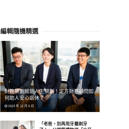
編輯隨機精選
財務規劃就是人生規劃！定方財務顧問如
何助人安心退休？
2023 年 12 月 6 日
「老爸，別再用牙籤剃牙