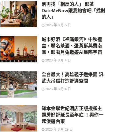
別再找「相反的人」 跟著
DateMeNow跟我約會吧「找對
的人」
2026 年 8 月 5 日
城市好酒《福滿銀河》中秋禮
盒，聯名茶酒、蛋黃酥與費南
雪，跟著月兔遨遊AI星際宇宙
2026 年 8 月 4 日
全台最大！高雄親子遊樂園 汎
武大吊扇打造舒適空間
2026 年 8 月 4 日
知本金聯世紀酒店正版授權主
題房好評延長至年底 ！與你一
起漫遊台東
2026 年 7 月 29 日