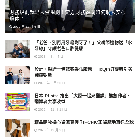
財務規劃就是人生規劃！定方財務顧問如何助人安心
退休？
2023 年 12 月 6 日
「老爸，別再用牙籤剃牙了！」父親節禮物送「水
牙線」守護老爸口腔健康
2023 年 8 月 4 日
設計、製造一條龍客製化服務 HoQin好穿吸引美
鞋控朝聖
2020 年 8 月 20 日
日本 DLsite 推出「大家一起來翻譯」邀創作者、
翻譯者共享收益
2022 年 11 月 18 日
精品購物擔心貨源真假？IFCHIC正貨產地直送全球
2020 年 12 月 2 日