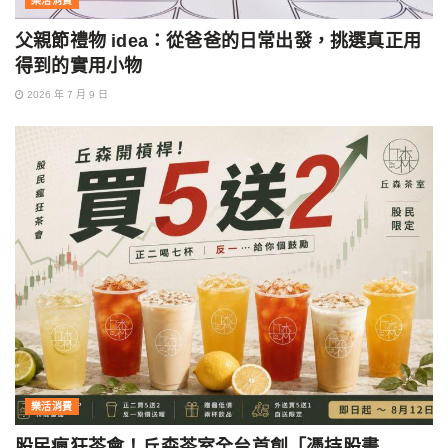
樂活消費
父親節禮物 idea：從爸爸的日常出發，挑選真正用
得到的實用小物
2026 年 7 月 9 日
樂活消費
股民瘋狂茶會！丘森茶室全台首創「憑持股畫