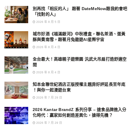
別再找「相反的人」 跟著 DateMeNow跟我約會吧
「找對的人」
2026 年 8 月 5 日
城市好酒《福滿銀河》中秋禮盒，聯名茶酒、蛋黃
酥與費南雪，跟著月兔遨遊AI星際宇宙
2026 年 8 月 4 日
全台最大！高雄親子遊樂園 汎武大吊扇打造舒適空
間
2026 年 8 月 4 日
知本金聯世紀酒店正版授權主題房好評延長至年底
！與你一起漫遊台東
2026 年 7 月 29 日
2026 Kantar BrandZ 系列分享 – 速食品牌進入分
化時代：贏家如何創造差異化，搶得先機？
2026 年 7 月 29 日