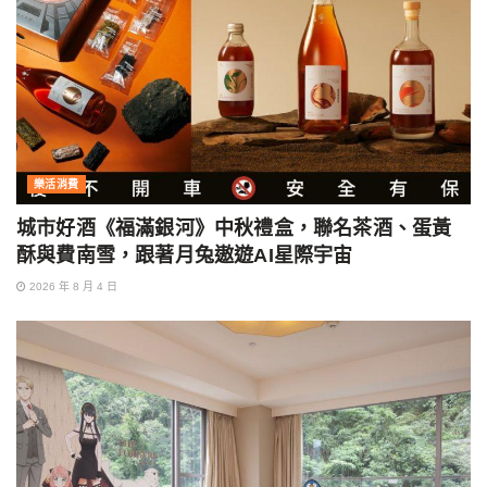
樂活消費
城市好酒《福滿銀河》中秋禮盒，聯名茶酒、蛋黃
酥與費南雪，跟著月兔遨遊AI星際宇宙
2026 年 8 月 4 日