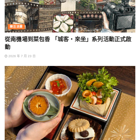
樂活消費
從南機場到菜包香 「城客・來坐」系列活動正式啟
動
2026 年 7 月 23 日