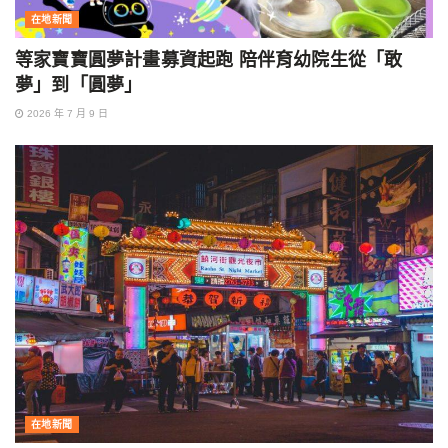
在地新聞
等家寶寶圓夢計畫募資起跑 陪伴育幼院生從「敢
夢」到「圓夢」
2026 年 7 月 9 日
在地新聞