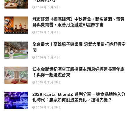
2026 年 8 月 5 日
城市好酒《福滿銀河》中秋禮盒，聯名茶酒、蛋黃
酥與費南雪，跟著月兔遨遊AI星際宇宙
2026 年 8 月 4 日
全台最大！高雄親子遊樂園 汎武大吊扇打造舒適空
間
2026 年 8 月 4 日
知本金聯世紀酒店正版授權主題房好評延長至年底
！與你一起漫遊台東
2026 年 7 月 29 日
2026 Kantar BrandZ 系列分享 – 速食品牌進入分
化時代：贏家如何創造差異化，搶得先機？
2026 年 7 月 29 日