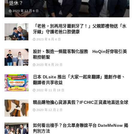
退休？
2023 年 12 月 6 日
「老爸，別再用牙籤剃牙了！」父親節禮物送「水
牙線」守護老爸口腔健康
2023 年 8 月 4 日
設計、製造一條龍客製化服務 HoQin好穿吸引美
鞋控朝聖
2020 年 8 月 20 日
日本 DLsite 推出「大家一起來翻譯」邀創作者、
翻譯者共享收益
2022 年 11 月 18 日
精品購物擔心貨源真假？IFCHIC正貨產地直送全球
2020 年 12 月 2 日
如何看出槍手？台北單身聯誼平台 DateMeNow 揭
判別方法