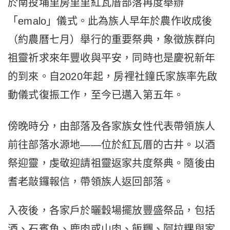
於南投埔里房里里紅瓦厝部落再度舉辦
「emalo」儀式。此為族人早年於農作收成後
（約農曆七月）舉行的重要祭典，象徵族群向
祖靈祈求來年豐收與平安，同時也是慶祝新年
的到來。自2020年起，房裡社鐘氏家族率先啟
動儀式復振工作，至今已邁入第五年。
傍晚時分，由部落及各家族女性代表帶領族人
前往部落水源地——位於紅瓦厝的古井。以酒
祭迎靈，虔敬迎請祖靈返家共度祭典。隨後由
耆老敲鑼報信，帶領族人返回部落。
入夜後，各家戶於曬穀場擺放豐盛祭品，包括
酒、石賓魚、鹿肉或山肉、飯糰、阿拉粿與家