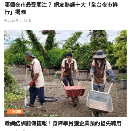
哪個夜市最受關注？ 網友熱議十大「全台夜市排
行」揭曉
2026 年 7 月 9 日
在地新聞
職訓結訓前傳捷報！身障學員獲企業預約搶先聘用