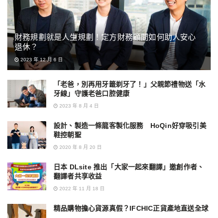
財務規劃就是人生規劃！定方財務顧問如何助人安心
退休？
2023 年 12 月 6 日
「老爸，別再用牙籤剃牙了！」父親節禮物送「水
牙線」守護老爸口腔健康
2023 年 8 月 4 日
設計、製造一條龍客製化服務 HoQin好穿吸引美
鞋控朝聖
2020 年 8 月 20 日
日本 DLsite 推出「大家一起來翻譯」邀創作者、
翻譯者共享收益
2022 年 11 月 18 日
精品購物擔心貨源真假？IFCHIC正貨產地直送全球