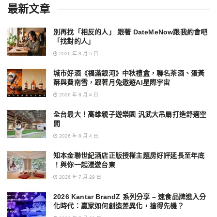
最新文章
別再找「相反的人」 跟著 DateMeNow跟我約會吧
「找對的人」
2026 年 8 月 5 日
城市好酒《福滿銀河》中秋禮盒，聯名茶酒、蛋黃
酥與費南雪，跟著月兔遨遊AI星際宇宙
2026 年 8 月 4 日
全台最大！高雄親子遊樂園 汎武大吊扇打造舒適空
間
2026 年 8 月 4 日
知本金聯世紀酒店正版授權主題房好評延長至年底
！與你一起漫遊台東
2026 年 7 月 29 日
2026 Kantar BrandZ 系列分享 – 速食品牌進入分
化時代：贏家如何創造差異化，搶得先機？