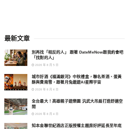
最新文章
別再找「相反的人」 跟著 DateMeNow跟我約會吧
「找對的人」
2026 年 8 月 5 日
城市好酒《福滿銀河》中秋禮盒，聯名茶酒、蛋黃
酥與費南雪，跟著月兔遨遊AI星際宇宙
2026 年 8 月 4 日
全台最大！高雄親子遊樂園 汎武大吊扇打造舒適空
間
2026 年 8 月 4 日
知本金聯世紀酒店正版授權主題房好評延長至年底