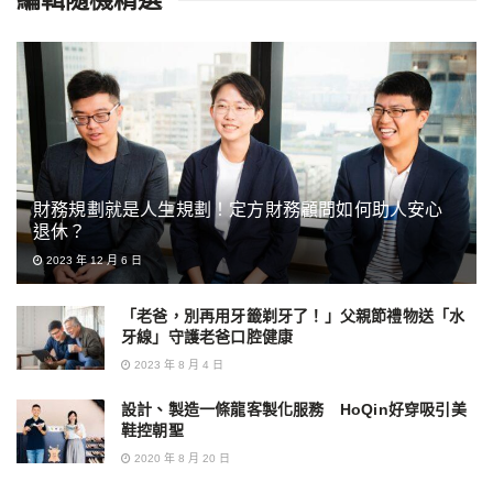
財務規劃就是人生規劃！定方財務顧問如何助人安心
退休？
2023 年 12 月 6 日
「老爸，別再用牙籤剃牙了！」父親節禮物送「水
牙線」守護老爸口腔健康
2023 年 8 月 4 日
設計、製造一條龍客製化服務 HoQin好穿吸引美
鞋控朝聖
2020 年 8 月 20 日