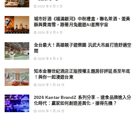
2026 年 8 月 5 日
城市好酒《福滿銀河》中秋禮盒，聯名茶酒、蛋黃
酥與費南雪，跟著月兔遨遊AI星際宇宙
2026 年 8 月 4 日
全台最大！高雄親子遊樂園 汎武大吊扇打造舒適空
間
2026 年 8 月 4 日
知本金聯世紀酒店正版授權主題房好評延長至年底
！與你一起漫遊台東
2026 年 7 月 29 日
2026 Kantar BrandZ 系列分享 – 速食品牌進入分
化時代：贏家如何創造差異化，搶得先機？
2026 年 7 月 29 日