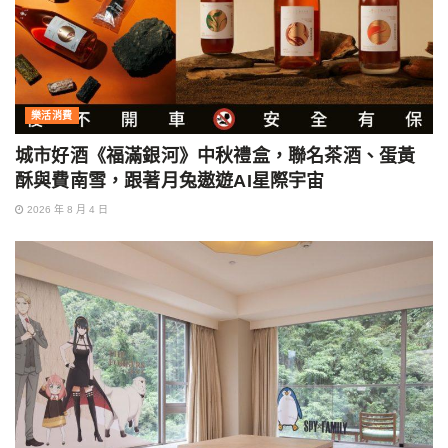
樂活消費
城市好酒《福滿銀河》中秋禮盒，聯名茶酒、蛋黃
酥與費南雪，跟著月兔遨遊AI星際宇宙
2026 年 8 月 4 日