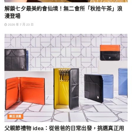
解鎖七夕最美約會仙境！無二會所「秋拾午茶」浪
漫登場
2026 年 7 月 23 日
樂活消費
父親節禮物 idea：從爸爸的日常出發，挑選真正用