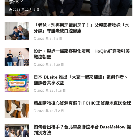
退休？
2023 年 12 月 6 日
「老爸，別再用牙籤剃牙了！」父親節禮物送「水
牙線」守護老爸口腔健康
2023 年 8 月 4 日
設計、製造一條龍客製化服務 HoQin好穿吸引美
鞋控朝聖
2020 年 8 月 20 日
日本 DLsite 推出「大家一起來翻譯」邀創作者、
翻譯者共享收益
2022 年 11 月 18 日
精品購物擔心貨源真假？IFCHIC正貨產地直送全球
2020 年 12 月 2 日
如何看出槍手？台北單身聯誼平台 DateMeNow 揭
判別方法