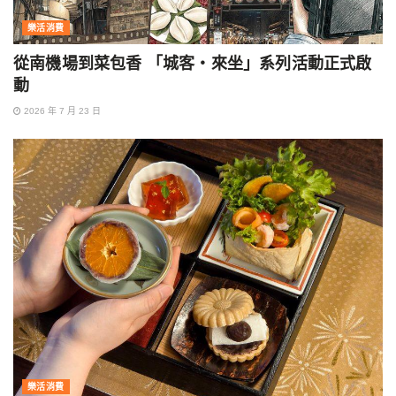
樂活消費
從南機場到菜包香 「城客・來坐」系列活動正式啟
動
2026 年 7 月 23 日
樂活消費