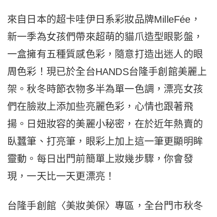
來自日本的超卡哇伊日系彩妝品牌MilleFée，
新一季為女孩們帶來超萌的貓爪造型眼影盤，
一盒擁有五種質感色彩，隨意打造出迷人的眼
周色彩！現已於全台HANDS台隆手創館美麗上
架。秋冬時節衣物多半為單一色調，漂亮女孩
們在臉妝上添加些亮麗色彩，心情也跟著飛
揚。日妞妝容的美麗小秘密，在於近年熱賣的
臥蠶筆、打亮筆，眼彩上加上這一筆更顯明眸
靈動。每日出門前簡單上妝幾步驟，你會發
現，一天比一天更漂亮！
台隆手創館〈美妝美保〉專區，全台門市秋冬