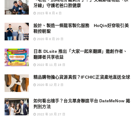
牙線」守護老爸口腔健康
2023 年 8 月 4 日
設計、製造一條龍客製化服務 HoQin好穿吸引美
鞋控朝聖
2020 年 8 月 20 日
日本 DLsite 推出「大家一起來翻譯」邀創作者、
翻譯者共享收益
2022 年 11 月 18 日
精品購物擔心貨源真假？IFCHIC正貨產地直送全球
2020 年 12 月 2 日
如何看出槍手？台北單身聯誼平台 DateMeNow 揭
判別方法
2022 年 10 月 27 日