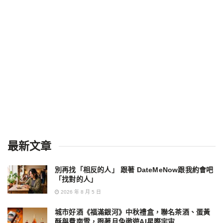
最新文章
別再找「相反的人」 跟著 DateMeNow跟我約會吧
「找對的人」
2026 年 8 月 5 日
城市好酒《福滿銀河》中秋禮盒，聯名茶酒、蛋黃
酥與費南雪，跟著月兔遨遊AI星際宇宙