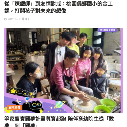
從「煉鐵師」到友情對戒：桃園偏鄉國小的金工
課，打開孩子對未來的想像
2026 年 7 月 9 日
在地新聞
等家寶寶圓夢計畫募資起跑 陪伴育幼院生從「敢
夢」到「圓夢」