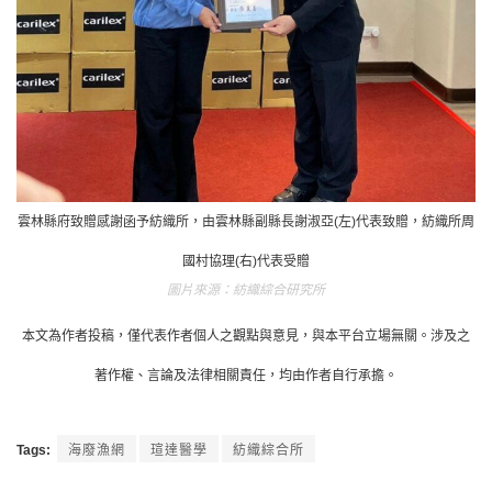
雲林縣府致贈感謝函予紡織所，由雲林縣副縣長謝淑亞(左)代表致贈，紡織所周
國村協理(右)代表受贈
紡織綜合研究所
本文為作者投稿，僅代表作者個人之觀點與意見，與本平台立場無關。涉及之
著作權、言論及法律相關責任，均由作者自行承擔。
Tags:
海廢漁網
瑄達醫學
紡織綜合所