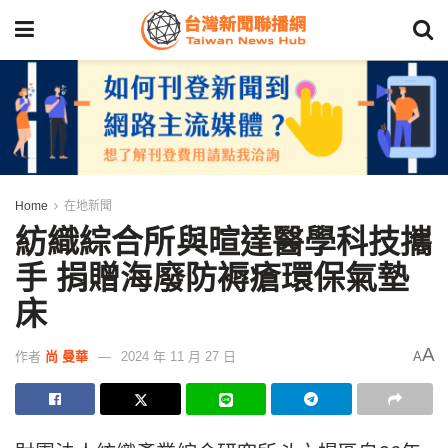
Home
在地新聞
紡織綜合所與暄達醫學科技攜
手 捐贈海廢防褥瘡環保氣墊
床
A
作者
尚 曼華
2024 年 11 月 27 日
A